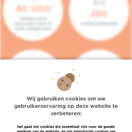
80 000
250
OPPERVLAKTE
(INCLUSIEF 5.000 M²
ZIEKENHUISBEDDEN
VOOR ONDERZOEK)
140
104
PLAATSEN IN HET
CONSULTATIEKAMERS
DAGZIEKENHUIS
Wij gebruiken cookies om uw
gebruikerservaring op deze website te
verbeteren:
het gaat om cookies die essentieel zijn voor de goede
werking van de website, en om analytische cookies om