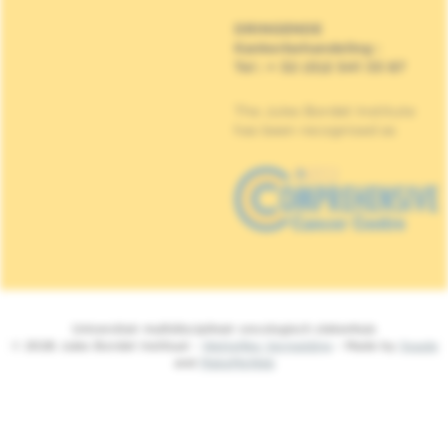
DRINGENDE
Kankerbehandeling
:
Tel : + 32 (0)2 541 33 87
The Jules Bordet Institute
has been recognised as
Universitair multidisciplinair oncologisch ziekenhuis
© 2026 Jules Bordet Instituut -
Wettelijke Vermelding
- Made by
Spade
and
MakeMeWeb