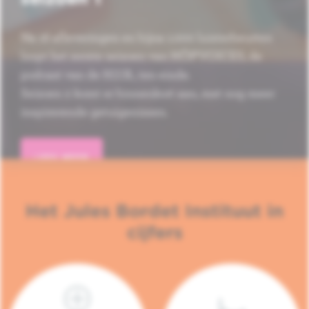
Na 16 afleveringen en bijna 1.000 luisterbeurten
loopt het eerste seizoen van HÔP'VOICES, de
podcast van de H.U.B., ten einde.
Seizoen 2 komt er binnenkort aan, met nog meer
inspirerende getuigenissen.
LEES MEER
Het Jules Bordet Instituut in
cijfers