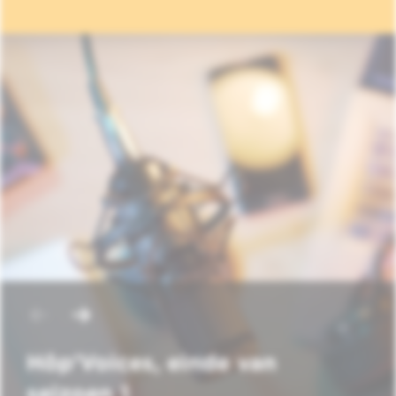
Hôp'Voices, einde van
seizoen 1