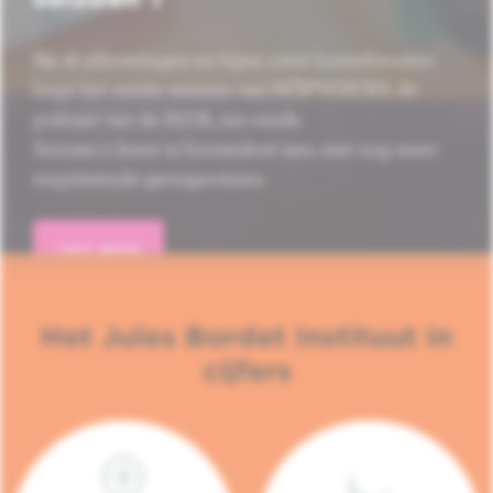
Na 16 afleveringen en bijna 1.000 luisterbeurten
loopt het eerste seizoen van HÔP'VOICES, de
podcast van de H.U.B., ten einde.
Seizoen 2 komt er binnenkort aan, met nog meer
inspirerende getuigenissen.
LEES MEER
Het Jules Bordet Instituut in
cijfers