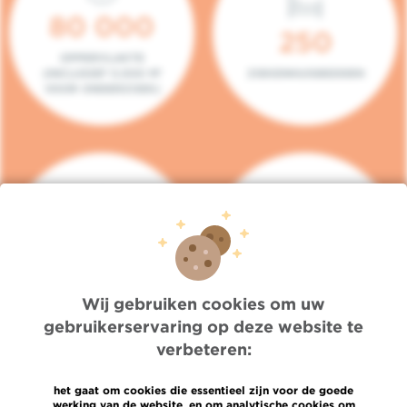
80 000
250
OPPERVLAKTE
(INCLUSIEF 5.000 M²
ZIEKENHUISBEDDEN
VOOR ONDERZOEK)
140
104
PLAATSEN IN HET
CONSULTATIEKAMERS
DAGZIEKENHUIS
Wij gebruiken cookies om uw
gebruikerservaring op deze website te
verbeteren:
het gaat om cookies die essentieel zijn voor de goede
werking van de website, en om analytische cookies om