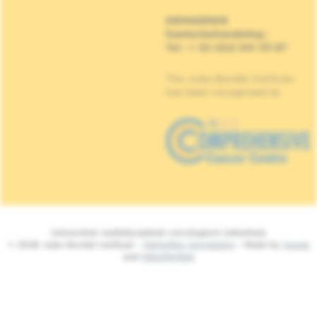
DRINGENDE
Kankerbehandeling
:
Tel : + 32 (0)2 541 33 87
The Jules Bordet Institute
has been recognised as
Universitair multidisciplinair oncologisch ziekenhuis
© 2026 Jules Bordet Instituut -
Wettelijke Vermelding
- Made by
Spade
and
MakeMeWeb