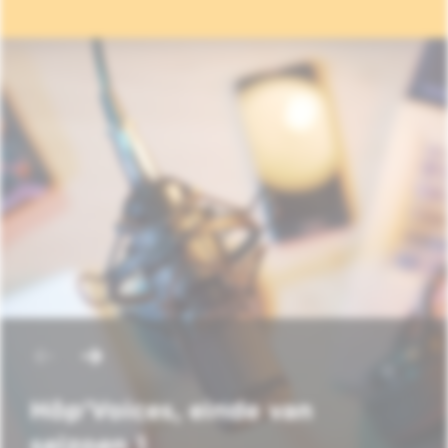
Hôp'Voices, einde van
seizoen 1