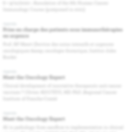
8 + 9/10/2020 : Annulation of the 6th Human Cancer
Immunology Course (postponed in 2021)
Agenda
Prise en charge des patients sous immunothérapies
en urgence
Prof. AP Meert (Service des soins intensifs et urgences
oncologiques &amp; oncologie thoracique, Institut Jules
Bordet
Agenda
Meet the Oncology Expert
Clinical development of innovative therapeutic anti-cancer
vaccines ? Olivier ADOTEVI, MD PhD ,Regional Cancer
Institute of Franche-Comté
Agenda
Meet the Oncology Expert
AI in pathology: from sandbox to implementation in clinical