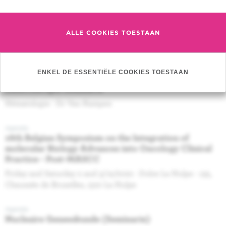
Agenda
Radiotherapie seminarie
ALLE COOKIES TOESTAAN
ImmunoRad 2023: Congress Highlights - Mme Cogels
Morgane
ENKEL DE ESSENTIËLE COOKIES TOESTAAN
Agenda
Radiotherapie seminarie
Hématologie - Dr Van Kampen
Agenda
16th Belgian Symposium on the Integration of
molecular Biology Advances into Oncology Clinical
Practice - Post-MASCC
Friday and Saturday 2 and 3/12/2022 - Dolce La Hulpe - 135,
Chaussée de Bruxelles, 1310 La Hulpe
Agenda
Nucleaire Geneeskunde (Seminarie)