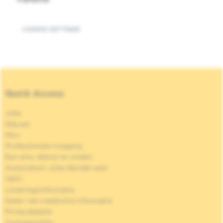
COOKIE SETTINGS
Quick Access
Jobs
Nieuws
Pers
Professionele toegang
Een arts, dienst te vinden
Association Jules Bordet asbl
OECI
Leveringsinformatie
Delen van medische informatie
Privacybeleid
Transparantie