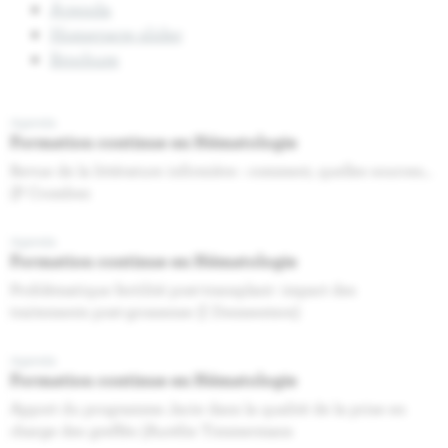
Agenda
Homepage slider
Brochure
Agenda
Formation continue en Hématologie
Revue de la littérature infirmière : comment, quelles sources...
(P Crombez
Agenda
Formation continue en Hématologie
Problématique fertilité post-transplant- impact des
traitements post-grossesse (I Demeestere)
Agenda
Formation continue en Hématologie
Apport du programme Jacie dans la qualité de la prise en
charge des greffés (Aurélie Timmermans