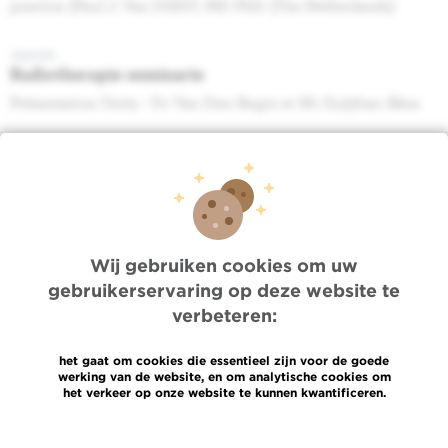
practice (Paul J. Van DIEST, MD PhD (The Netherlands)
Agenda
Radiotherapie seminarie
Présentation Unity - Dr Van Den Begin et Mr Gulyban Akos
Agenda
Séminaire du Programme de Soins Oncologiques
Multisite
Histoire des soins de support en oncologie et nouveaux
concepts émergents
Wij gebruiken cookies om uw
gebruikerservaring op deze website te
Agenda
Radiotherapie seminarie
verbeteren:
Post-SABCS 2022 : breast RT topics - Dr DE CALUWE A
het gaat om cookies die essentieel zijn voor de goede
werking van de website, en om analytische cookies om
Agenda
het verkeer op onze website te kunnen kwantificeren.
Radiotherapie seminarie
Étude&nbsp;: OligoCare - Dr Bodson Elisa
Meer informatie