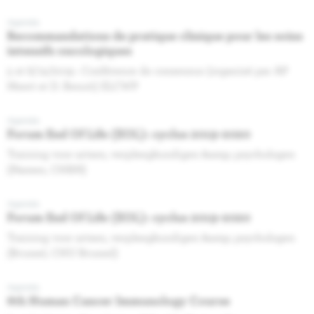
Agenda
Recommandations de pratique clinique pour les soins
intensifs oncologiques
5 et 6/12/2019 : Conférence de consensus (organisé par AP
Meert et D. Benoit) ELCWP
Agenda
Forum End Of Life (EOL): cyclus 2019-2020
Training voor artsen, verpleegkundigen &amp; psychologen
(Namen, CHRN)
Agenda
Forum End Of Life (EOL): cyclus 2019-2020
Training voor artsen, verpleegkundigen &amp; psychologen
(Brussel, CHU Brussel)
Agenda
6th Human Cancer Immunology Course