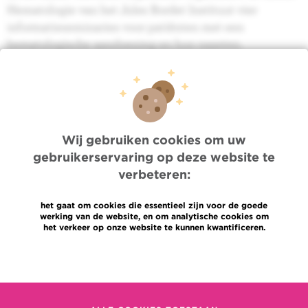
Hematologie van het Jules Bordet Instituut vier
informatieseminaries voor patiënten met een
hematologische aandoening en hun naasten.
Image principale
Wij gebruiken cookies om uw
gebruikerservaring op deze website te
verbeteren:
het gaat om cookies die essentieel zijn voor de goede
werking van de website, en om analytische cookies om
het verkeer op onze website te kunnen kwantificeren.
Meer informatie
Lien
https://www.bordet.be/nl/nieuws/ma-07132026-