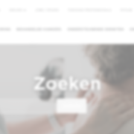
NIEUWS
JOBS / STAGES
TOEGANG PROFESSIONALS
MYHUB
u
ORING
BEHANDELDE KANKERS
ONDERSTEUNENDE DIENSTEN
O
RAAK
EEN TWEEDE
EEN ARTS O
N/ANNULEREN
ADVIES VRAGEN
DIENST ZOE
Zoeken
ZOEKEN