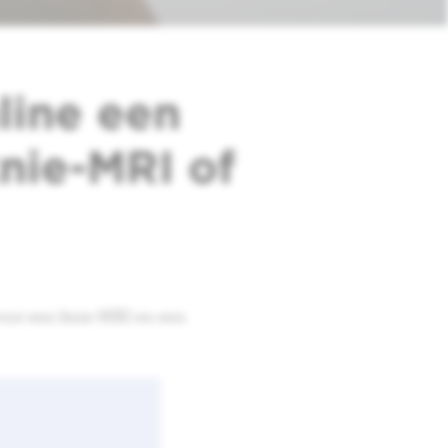
line een
nie-MRI of
oor een knie-MRI en een