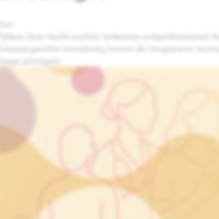
Text
Tijdens deze vierde module verkennen zorgprofessionals de 
lichaamsgerichte benadering binnen de integratieve oncolo
Image principale