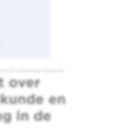
myhub-online-een-afspraak…
t over
skunde en
g in de