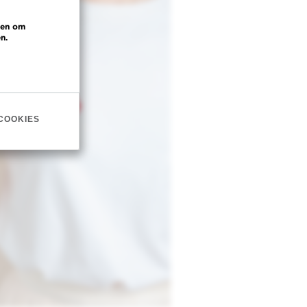
 en om
n.
COOKIES