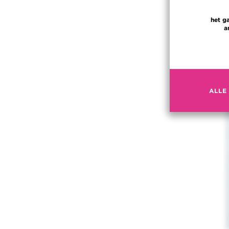
het g
a
ALLE