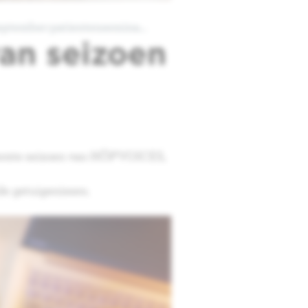
september-patientensemina…
van seizoen
 eerste seizoen van HÔP'VOICES,
de getuigenissen.