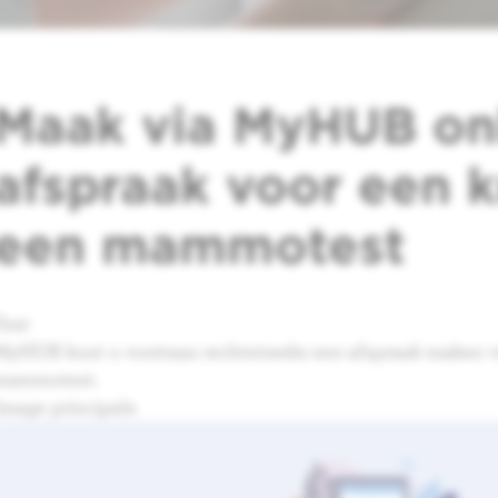
Maak via MyHUB on
afspraak voor een k
een mammotest
Text
MyHUB kunt u voortaan rechtstreeks een afspraak maken v
mammotest.
Image principale