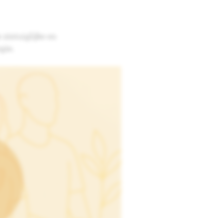
zintuiglijke en
gie.