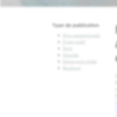
Type de publication
Nos communiqués
Fiche profil
Page
Agenda
Homepage slider
Brochure