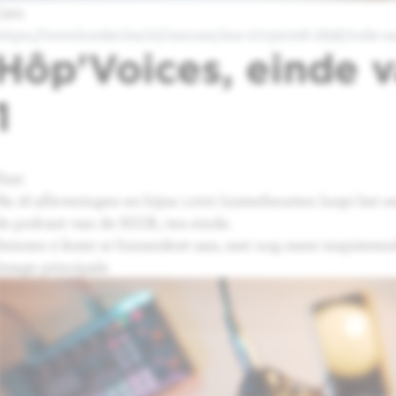
Lien
https://www.bordet.be/nl/nieuws/ma-07132026-1656/rode-
Hôp'Voices, einde 
1
Text
Na 16 afleveringen en bijna 1.000 luisterbeurten loopt het
de podcast van de H.U.B., ten einde.
Seizoen 2 komt er binnenkort aan, met nog meer inspireren
Image principale