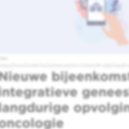
Lien
https://www.bordet.be/nl/nieuws/wo-07222026-1352/maak-
Nieuwe bijeenkoms
integratieve genee
langdurige opvolgin
oncologie