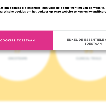
aat om cookies die essentieel zijn voor de goede werking van de website,
nalytische cookies om het verkeer op onze website te kunnen kwantificere
Meer informatie
ENKEL DE ESSENTIËLE 
 COOKIES TOESTAAN
TOESTAAN
17
95
ONCOTEAMS
CLINICAL TRIALS