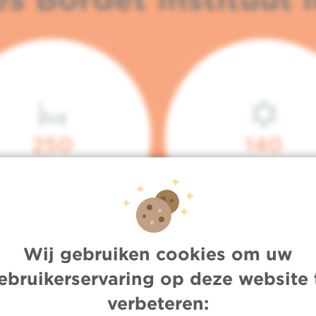
250
140
ZIEKENHUISBEDDEN
PLAATSEN IN HET DAGZIEKE
Wij gebruiken cookies om uw
ebruikerservaring op deze website 
verbeteren: