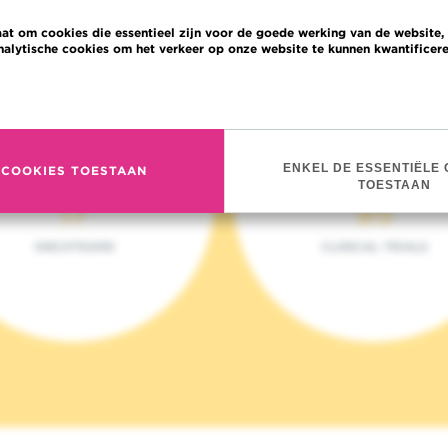
aat om cookies die essentieel zijn voor de goede werking van de website,
nalytische cookies om het verkeer op onze website te kunnen kwantificere
Meer informatie
ENKEL DE ESSENTIËLE 
 COOKIES TOESTAAN
TOESTAAN
17
95
ONCOTEAMS
CLINICAL TRIALS