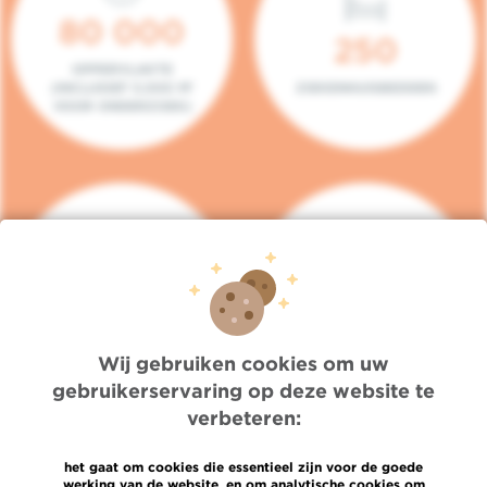
80 000
250
OPPERVLAKTE
(INCLUSIEF 5.000 M²
ZIEKENHUISBEDDEN
VOOR ONDERZOEK)
140
104
PLAATSEN IN HET
CONSULTATIEKAMERS
DAGZIEKENHUIS
Wij gebruiken cookies om uw
gebruikerservaring op deze website te
verbeteren:
het gaat om cookies die essentieel zijn voor de goede
werking van de website, en om analytische cookies om