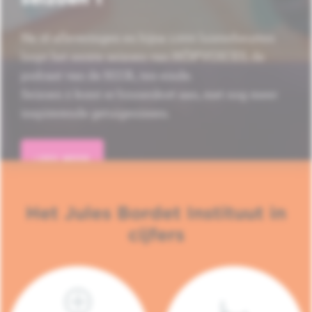
Na 16 afleveringen en bijna 1.000 luisterbeurten
loopt het eerste seizoen van HÔP'VOICES, de
podcast van de H.U.B., ten einde.
Seizoen 2 komt er binnenkort aan, met nog meer
inspirerende getuigenissen.
LEES MEER
Het Jules Bordet Instituut in
cijfers