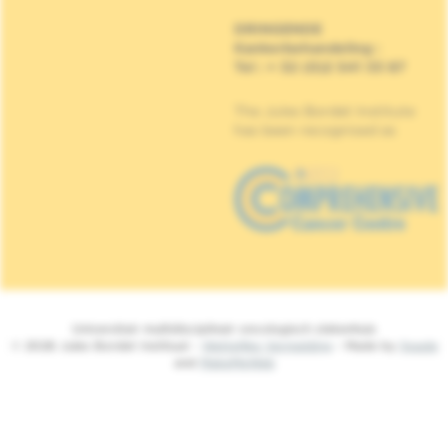
DRINGENDE
Kankerbehandeling
:
Tel : + 32 (0)2 541 33 87
The Jules Bordet Institute
has been recognised as
Universitair multidisciplinair oncologisch ziekenhuis
© 2026 Jules Bordet Instituut -
Wettelijke Vermelding
- Made by
Spade
and
MakeMeWeb