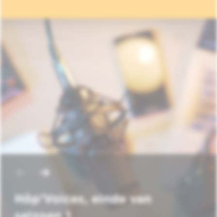
Hôp'Voices, einde van
seizoen 1