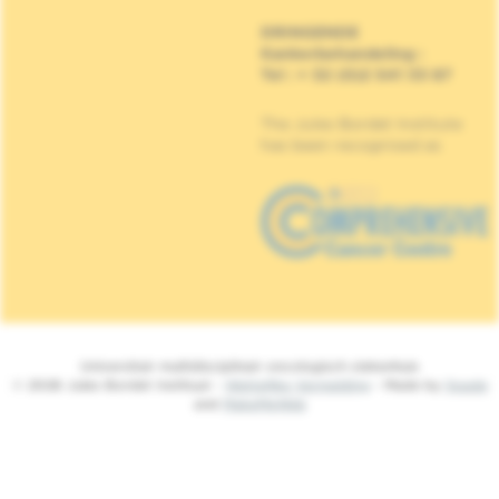
DRINGENDE
Kankerbehandeling
:
Tel : + 32 (0)2 541 33 87
The Jules Bordet Institute
has been recognised as
Universitair multidisciplinair oncologisch ziekenhuis
© 2026 Jules Bordet Instituut -
Wettelijke Vermelding
- Made by
Spade
and
MakeMeWeb