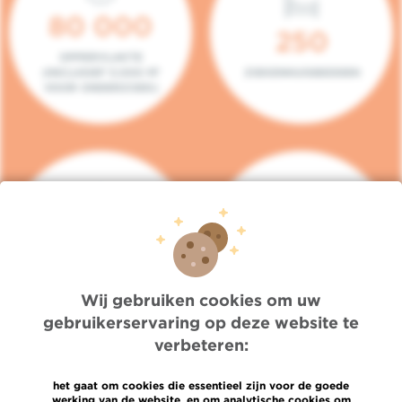
80 000
250
OPPERVLAKTE
(INCLUSIEF 5.000 M²
ZIEKENHUISBEDDEN
VOOR ONDERZOEK)
140
104
PLAATSEN IN HET
CONSULTATIEKAMERS
DAGZIEKENHUIS
Wij gebruiken cookies om uw
gebruikerservaring op deze website te
verbeteren:
het gaat om cookies die essentieel zijn voor de goede
werking van de website, en om analytische cookies om