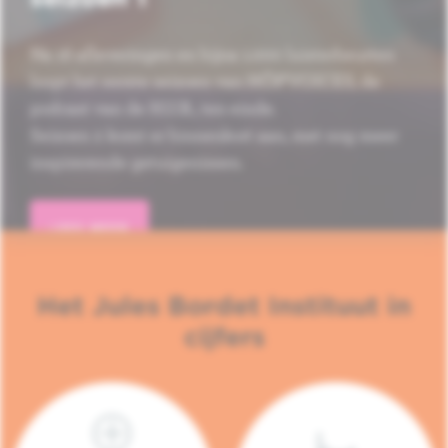
Na 16 afleveringen en bijna 1.000 luisterbeurten
loopt het eerste seizoen van HÔP'VOICES, de
podcast van de H.U.B., ten einde.
Seizoen 2 komt er binnenkort aan, met nog meer
inspirerende getuigenissen.
LEES MEER
Het Jules Bordet Instituut in
cijfers