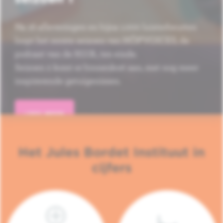
Na 16 afleveringen en bijna 1.000 luisterbeurten
loopt het eerste seizoen van HÔP'VOICES, de
podcast van de H.U.B., ten einde.
Seizoen 2 komt er binnenkort aan, met nog meer
inspirerende getuigenissen.
LEES MEER
Het Jules Bordet Instituut in
cijfers