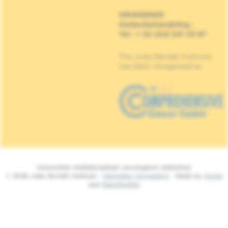
DRINGENDE
Kankerbehandeling
:
Tel : + 32 (0)2 541 33 87
The Jules Bordet Institute
has been recognised as
Universitair multidisciplinair oncologisch ziekenhuis
© 2026 Jules Bordet Instituut -
Wettelijke Vermelding
- Made by
Spade
and
MakeMeWeb