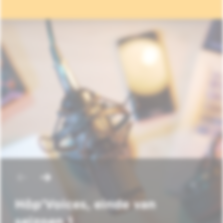
Hôp'Voices, einde van
seizoen 1