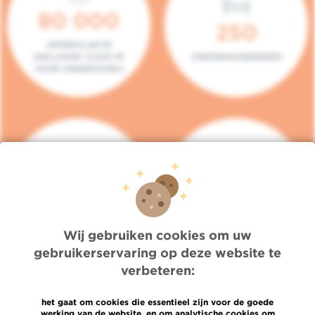
80 000
250
OPPERVLAKTE
(INCLUSIEF 5.000 M²
ZIEKENHUISBEDDEN
VOOR ONDERZOEK)
140
104
PLAATSEN IN HET
CONSULTATIEKAMERS
DAGZIEKENHUIS
Wij gebruiken cookies om uw
gebruikerservaring op deze website te
verbeteren:
het gaat om cookies die essentieel zijn voor de goede
werking van de website, en om analytische cookies om