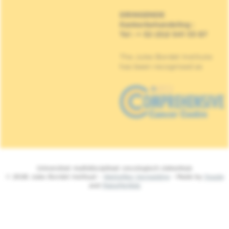
DRINGENDE
Kankerbehandeling
:
Tel : + 32 (0)2 541 33 87
The Jules Bordet Institute
has been recognised as
Universitair multidisciplinair oncologisch ziekenhuis
© 2026 Jules Bordet Instituut -
Wettelijke Vermelding
- Made by
Spade
and
MakeMeWeb