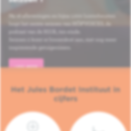
Na 16 afleveringen en bijna 1.000 luisterbeurten
loopt het eerste seizoen van HÔP'VOICES, de
podcast van de H.U.B., ten einde.
Seizoen 2 komt er binnenkort aan, met nog meer
inspirerende getuigenissen.
LEES MEER
Het Jules Bordet Instituut in
cijfers