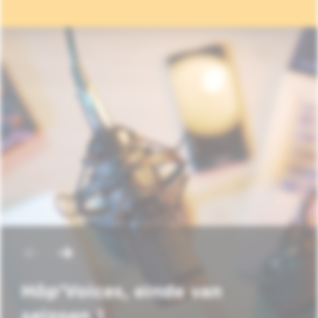
Hôp'Voices, einde van
seizoen 1