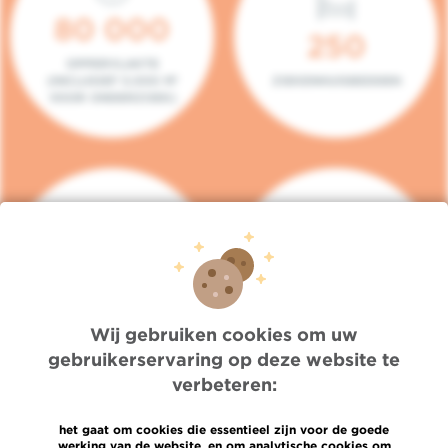
80 000
250
OPPERVLAKTE
(INCLUSIEF 5.000 M²
ZIEKENHUISBEDDEN
VOOR ONDERZOEK)
140
104
PLAATSEN IN HET
CONSULTATIEKAMERS
DAGZIEKENHUIS
Wij gebruiken cookies om uw
gebruikerservaring op deze website te
verbeteren:
het gaat om cookies die essentieel zijn voor de goede
werking van de website, en om analytische cookies om