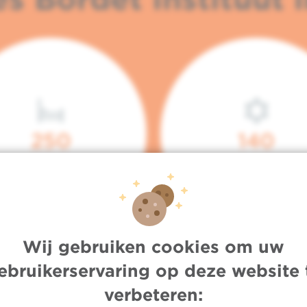
250
140
ZIEKENHUISBEDDEN
PLAATSEN IN HET DAGZIEKE
Wij gebruiken cookies om uw
ebruikerservaring op deze website 
verbeteren: