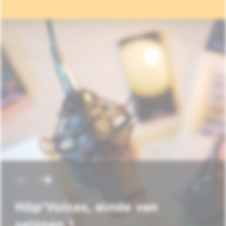
Hôp'Voices, einde van
seizoen 1