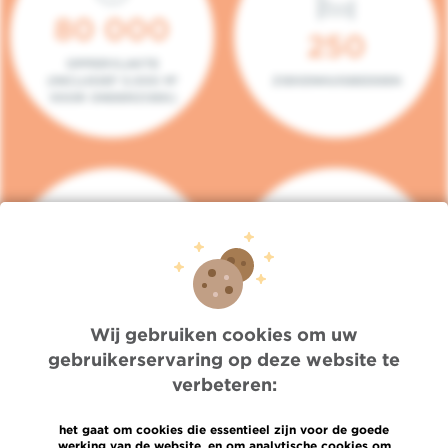
80 000
250
OPPERVLAKTE
(INCLUSIEF 5.000 M²
ZIEKENHUISBEDDEN
VOOR ONDERZOEK)
140
104
PLAATSEN IN HET
CONSULTATIEKAMERS
DAGZIEKENHUIS
Wij gebruiken cookies om uw
gebruikerservaring op deze website te
verbeteren:
het gaat om cookies die essentieel zijn voor de goede
werking van de website, en om analytische cookies om