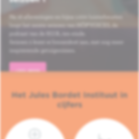
Na 16 afleveringen en bijna 1.000 luisterbeurten
loopt het eerste seizoen van HÔP'VOICES, de
podcast van de H.U.B., ten einde.
Seizoen 2 komt er binnenkort aan, met nog meer
inspirerende getuigenissen.
LEES MEER
Het Jules Bordet Instituut in
cijfers