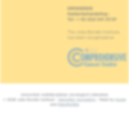
DRINGENDE
Kankerbehandeling
:
Tel : + 32 (0)2 541 33 87
The Jules Bordet Institute
has been recognised as
Universitair multidisciplinair oncologisch ziekenhuis
© 2026 Jules Bordet Instituut -
Wettelijke Vermelding
- Made by
Spade
and
MakeMeWeb