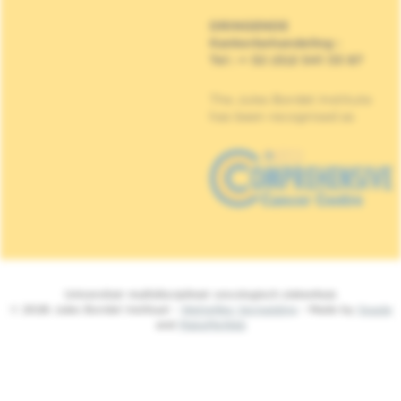
DRINGENDE
Kankerbehandeling
:
Tel : + 32 (0)2 541 33 87
The Jules Bordet Institute
has been recognised as
Universitair multidisciplinair oncologisch ziekenhuis
© 2026 Jules Bordet Instituut -
Wettelijke Vermelding
- Made by
Spade
and
MakeMeWeb