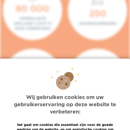
80 000
250
OPPERVLAKTE
(INCLUSIEF 5.000 M²
ZIEKENHUISBEDDEN
VOOR ONDERZOEK)
140
104
PLAATSEN IN HET
CONSULTATIEKAMERS
DAGZIEKENHUIS
Wij gebruiken cookies om uw
gebruikerservaring op deze website te
verbeteren:
het gaat om cookies die essentieel zijn voor de goede
werking van de website, en om analytische cookies om