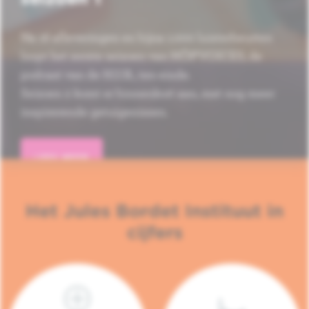
Na 16 afleveringen en bijna 1.000 luisterbeurten
loopt het eerste seizoen van HÔP'VOICES, de
podcast van de H.U.B., ten einde.
Seizoen 2 komt er binnenkort aan, met nog meer
inspirerende getuigenissen.
LEES MEER
Het Jules Bordet Instituut in
cijfers