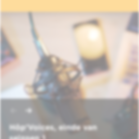
Hôp'Voices, einde van
seizoen 1