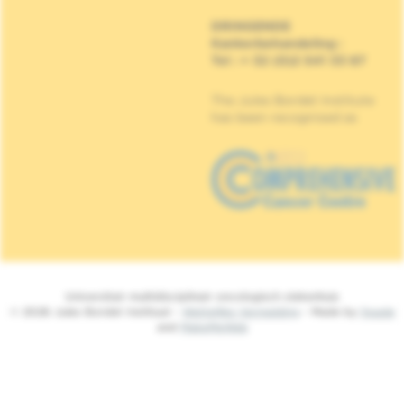
DRINGENDE
Kankerbehandeling
:
Tel : + 32 (0)2 541 33 87
The Jules Bordet Institute
has been recognised as
Universitair multidisciplinair oncologisch ziekenhuis
© 2026 Jules Bordet Instituut -
Wettelijke Vermelding
- Made by
Spade
and
MakeMeWeb