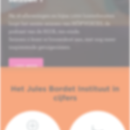
Na 16 afleveringen en bijna 1.000 luisterbeurten
loopt het eerste seizoen van HÔP'VOICES, de
podcast van de H.U.B., ten einde.
Seizoen 2 komt er binnenkort aan, met nog meer
inspirerende getuigenissen.
LEES MEER
Het Jules Bordet Instituut in
cijfers