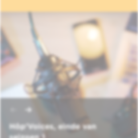
Hôp'Voices, einde van
seizoen 1