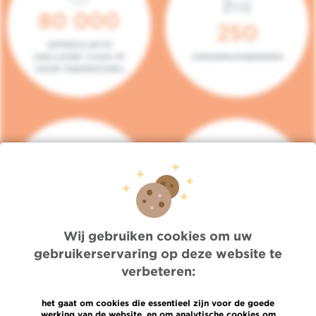
80 000
250
OPPERVLAKTE
(INCLUSIEF 5.000 M²
ZIEKENHUISBEDDEN
VOOR ONDERZOEK)
140
104
PLAATSEN IN HET
CONSULTATIEKAMERS
DAGZIEKENHUIS
Wij gebruiken cookies om uw
gebruikerservaring op deze website te
verbeteren:
het gaat om cookies die essentieel zijn voor de goede
werking van de website, en om analytische cookies om