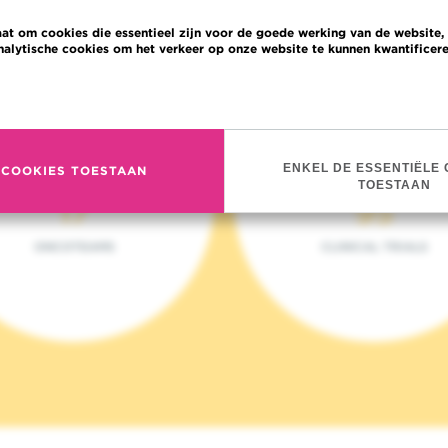
aat om cookies die essentieel zijn voor de goede werking van de website,
nalytische cookies om het verkeer op onze website te kunnen kwantificere
Meer informatie
ENKEL DE ESSENTIËLE 
 COOKIES TOESTAAN
TOESTAAN
17
95
ONCOTEAMS
CLINICAL TRIALS