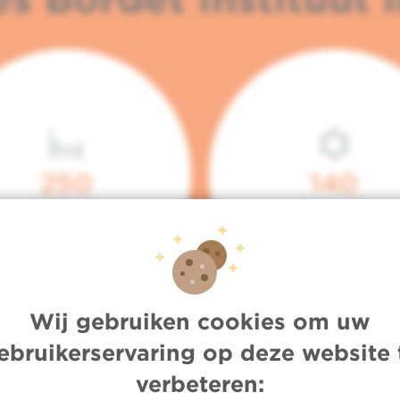
250
140
ZIEKENHUISBEDDEN
PLAATSEN IN HET DAGZIEKE
Wij gebruiken cookies om uw
ebruikerservaring op deze website 
verbeteren: