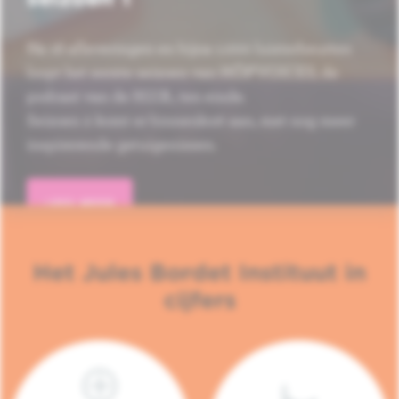
Na 16 afleveringen en bijna 1.000 luisterbeurten
loopt het eerste seizoen van HÔP'VOICES, de
podcast van de H.U.B., ten einde.
Seizoen 2 komt er binnenkort aan, met nog meer
inspirerende getuigenissen.
LEES MEER
Het Jules Bordet Instituut in
cijfers