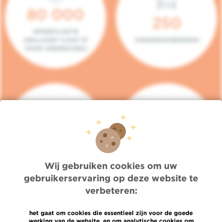
80 000
250
OPPERVLAKTE
(INCLUSIEF 5.000 M²
ZIEKENHUISBEDDEN
VOOR ONDERZOEK)
140
104
PLAATSEN IN HET
CONSULTATIEKAMERS
DAGZIEKENHUIS
Wij gebruiken cookies om uw
gebruikerservaring op deze website te
verbeteren:
het gaat om cookies die essentieel zijn voor de goede
werking van de website, en om analytische cookies om