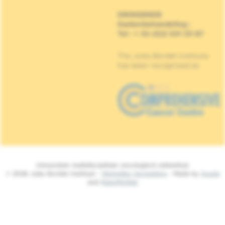
DRINGENDE
Kankerbehandeling
:
Tel : + 32 (0)2 541 33 87
The Jules Bordet Institute
has been recognised as
Universitair multidisciplinair oncologisch ziekenhuis
© 2026 Jules Bordet Instituut -
Wettelijke Vermelding
- Made by
Spade
and
MakeMeWeb