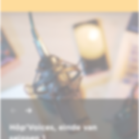
Hôp'Voices, einde van
seizoen 1