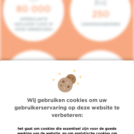
80 000
250
OPPERVLAKTE
(INCLUSIEF 5.000 M²
ZIEKENHUISBEDDEN
VOOR ONDERZOEK)
140
104
PLAATSEN IN HET
CONSULTATIEKAMERS
DAGZIEKENHUIS
Wij gebruiken cookies om uw
gebruikerservaring op deze website te
verbeteren:
het gaat om cookies die essentieel zijn voor de goede
werking van de website, en om analytische cookies om