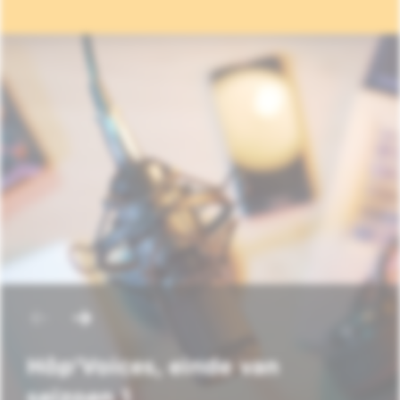
Hôp'Voices, einde van
seizoen 1