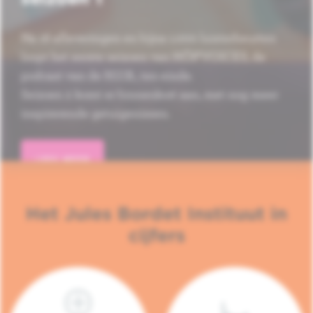
Na 16 afleveringen en bijna 1.000 luisterbeurten
loopt het eerste seizoen van HÔP'VOICES, de
podcast van de H.U.B., ten einde.
Seizoen 2 komt er binnenkort aan, met nog meer
inspirerende getuigenissen.
LEES MEER
Het Jules Bordet Instituut in
cijfers