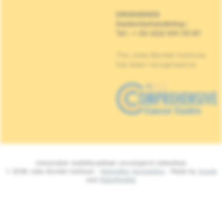
DRINGENDE
Kankerbehandeling
:
Tel : + 32 (0)2 541 33 87
The Jules Bordet Institute
has been recognised as
Universitair multidisciplinair oncologisch ziekenhuis
© 2026 Jules Bordet Instituut -
Wettelijke Vermelding
- Made by
Spade
and
MakeMeWeb