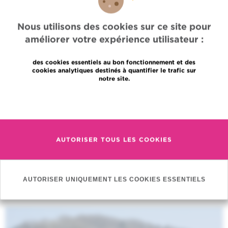
Nous utilisons des cookies sur ce site pour
améliorer votre expérience utilisateur :
des cookies essentiels au bon fonctionnement et des
cookies analytiques destinés à quantifier le trafic sur
notre site.
En savoir plus
AUTORISER TOUS LES COOKIES
AUTORISER UNIQUEMENT LES COOKIES ESSENTIELS