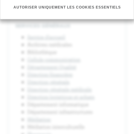
AUTORISER UNIQUEMENT LES COOKIES ESSENTIELS
SERVICES GÉNÉRAUX
Service d'accueil
Archives médicales
Bibliothèque
Cellule communication
Département Qualité
Direction financière
Direction générale
Direction générale médicale
Direction logistique et achats
Département informatique
Département infrastructures
Médiation
Médiation interculturelle