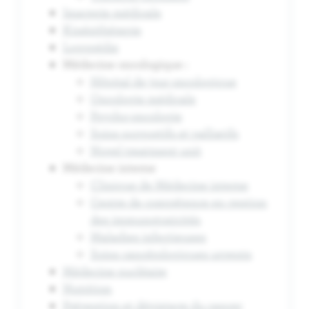
Imagerie médicale
Kinésithérapie
Logopédie
Médecine oncologique :
Hôpital de jour oncologique
Oncologie médicale
Psycho-oncologie
Soins supportifs et palliatifs
Novel treatment unit
Médecine interne
Clinique de Médecine interne
Centre de compétence en gestion
des immunotoxicités
Maladies infectieuses
Soins cancérologiques urgents
Médecine nucléaire
Nutrition
Prévention et dépistage du cancer