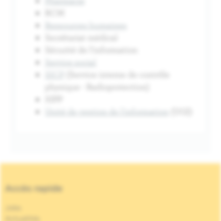
Pharmacie
RCM
Ressources humaines
Secrétariat médical
Sécurité de l'information
Service social
SICP
(Service interne de contrôle
physique - Radioprotection)
SIPP
Unité de gestion de l'information
(UGI)
Accès rapide
Jobs
Actualités