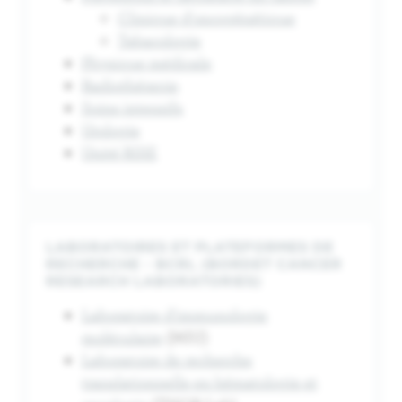
Clinique d'oncogénétique
Tabacologie
Physique médicale
Radiothérapie
Soins intensifs
Urologie
Unité RISE
LABORATOIRES ET PLATEFORMES DE
RECHERCHE - BCRL (BORDET CANCER
RESEARCH LABORATORIES)
Laboratoire d'immunologie
moléculaire
(MIU)
Laboratoire de recherche
translationnelle en hématologie et