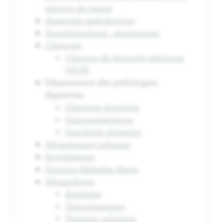
atteints de cancer
Anatomie pathologique
Anesthésiologie - réanimation
Chirurgie
Clinique de chirurgie robotique
(HUB)
Département des pathologies
digestives
Chirurgie digestive
Gastroentérologie
Oncologie digestive
Département infirmier
Ergothérapie
Fonction Maladies Rares
Hématologie
Aphérèse
Transplantation
Thérapie cellulaire