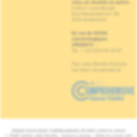
vous, un résultat ou autre)
Institut Jules Bordet
Rue Meylemeersch, 90
1070 Anderlecht
En cas de SOINS
cancérologiques
URGENTS
:
Tel : + 32 (0)2 541 33 87
The Jules Bordet Institute
has been recognised as
Hôpital universitaire multidisciplinaire de lutte contre le cancer
© 2026 Institut Jules Bordet -
Mentions légales
- Made by
Spade
and