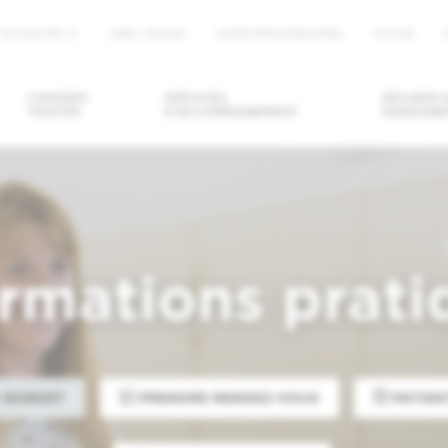
ACTUALITÉS
JOBS / STAGES
ACCÈS PROFESSIONNEL
MYHUB
u
CANCERS
SERVICES
RECHERCH
TRAITÉS
D'ACCOMPAGNEMENT
ENSEIGNE
DRE/ANNULER
DEMANDER UN
TROUVER U
ENDEZ-VOUS
SECOND AVIS
MÉDECIN / U
SERVICE
ormations prati
 BORDET
PRENDRE RENDEZ-VOUS
PATIEN