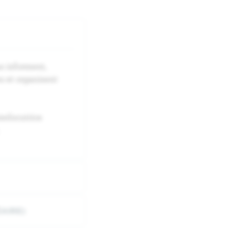
s informent,
s et organisent
terlocutrice
AIRE)