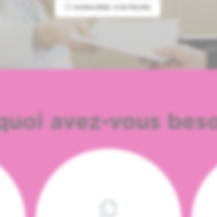
HORAIRES VISITEURS
quoi avez-vous beso