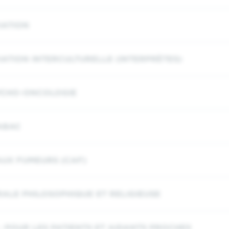
IATION
IATION INTERCULTURELLE (INTERPRÈTES)
SYCHO-ONCOLOGIE
ABAC
AUX FUMEURS (CAF)
ALE PHILOSOPHIQUE ET RELIGIEUSE
: POUR LES PATIENTS ET AIDANTS PROCHES