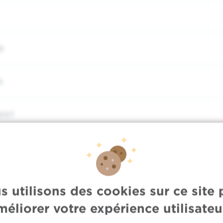
R
N
ENT
s utilisons des cookies sur ce site 
Soutien et assistanc
méliorer votre expérience utilisateur