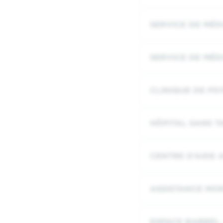
SERVICE DE MÉD
SERVICE DE MÉD
CLINIQUE DE P
HÔPITAL SANS T
CENTRE D’AIDE 
ASSISTANCE MOR
ESPACE BABBEL 