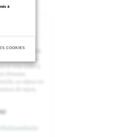
nés à
on pour vous
ES COOKIES
ans les formalités
our vous assister
ux et vous aider à
ant diverses
icile, un séjour en
aison de repos,
RE
t@hubruxelles.be