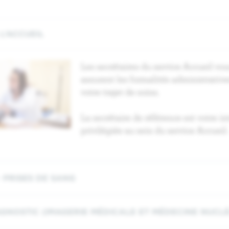
L’ACCUEIL
Les secrétaires du service Accueil vou
assurent les formalités administrative
votre trajet de soins.
La secrétaire de référence est votre in
privilégiée au sein du service Accueil.
 PRISES DE SANG
AGNOSTIC (IMAGERIE MÉDICALE ET MÉDECINE NUCLÉ