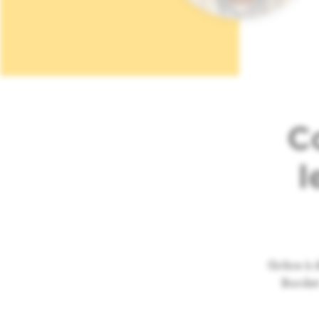
C
l
Grâce à d
Bordet