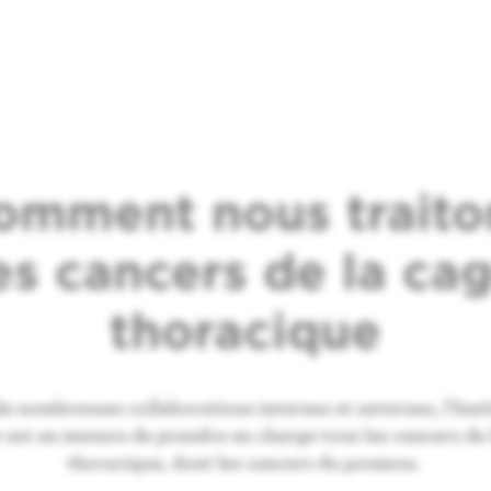
omment nous traito
es cancers de la ca
thoracique
e nombreuses collaborations internes et externes, l’Inst
 est en mesure de prendre en charge tous les cancers de 
thoracique, dont les cancers du poumon.