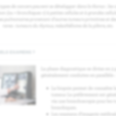
 types de cancers peuvent se développer dans le thorax : les 
n (ou « bronchiques ») à petites cellules et à grandes cellule
es pulmonaires provenant d’autres tumeurs primitives et de
rares : tumeurs du thymus, mésothéliome de la plèvre, etc.
UELS EXAMENS ?
La phase diagnostique se divise en 3 p
généralement conduites en parallèle :
La biopsie permet de connaître l
tumeur. Le prélèvement est géné
via une bronchoscopie pour les 
bronchiques.
Les examens d’imagerie médicale