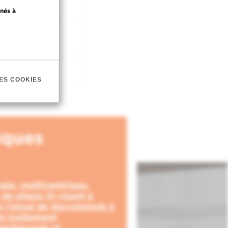
nés à
ES COOKIES
iques
ale, multicentrique,
de phase III visant à
e l'ajout de durvalumab à
un traitement
iothérapie et