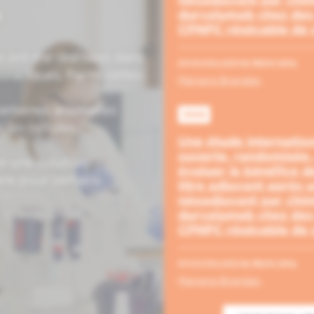
.
durvalumab chez des 
CPNPC résécable de s
 ont été réalisées dans
INVESTIGATEUR PRINCIPAL
oraciques. Parmi celles-
Mariana Brandao
certaines anomalies
3998
les cellules
Une étude internation
ouverte, randomisée, 
e une solution
évaluer le bénéfice d
re pour certains
titre adjuvant après 
néoadjuvant par chim
durvalumab chez des 
CPNPC résécable de s
INVESTIGATEUR PRINCIPAL
Mariana Brandao