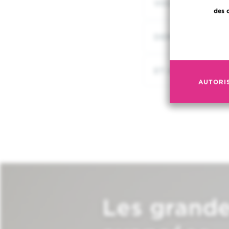
VOUS ACCOMPAG
des 
DEMANDER UN S
ET APRÈS LE CAN
AUTORI
Les grand