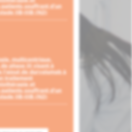
patients souffrant d'un
tade IIB-IIIB (N2)
ale, multicentrique,
de phase III visant à
e l'ajout de durvalumab à
un traitement
iothérapie et
patients souffrant d'un
tade IIB-IIIB (N2)