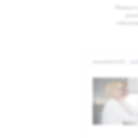
Plusieurs
poumo
métastas
DIAGNOSTIC : Q