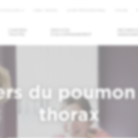
ACTUALITÉS
JOBS / STAGES
ACCÈS PROFESSIONNEL
MYHUB
u
CANCERS
SERVICES
RECHERCH
TRAITÉS
D'ACCOMPAGNEMENT
ENSEIGNE
DRE/ANNULER
DEMANDER UN
TROUVER U
ENDEZ-VOUS
SECOND AVIS
MÉDECIN / U
SERVICE
ers du poumon 
thorax