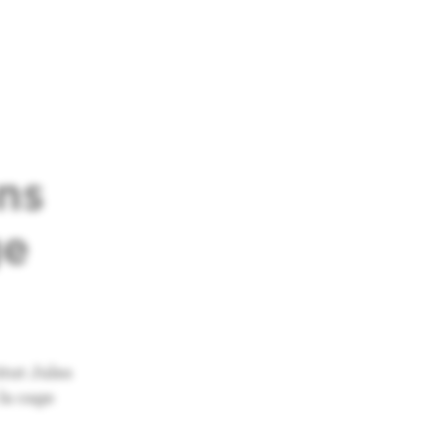
ns
ge
itut Jules
la cage