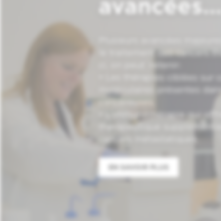
avancées..
Plusieurs avancées majeures
le traitement des cancers th
ci, on peut retenir:
• Les thérapies ciblées sur 
moléculaires présentes dans 
cancéreuses.
• L’immunothérapie qui offr
thérapeutique supplémentai
cancers métastatiques.
EN SAVOIR PLUS