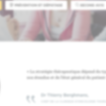
PRÉVENTION ET DÉPISTAGE
SECOND AVIS
« La stratégie thérapeutique dépend du ty
son étendue et de l’état général du patient
Dr Thierry Berghmans,
CHEF DE LA CLINIQUE D’ONCOLOGIE THOR