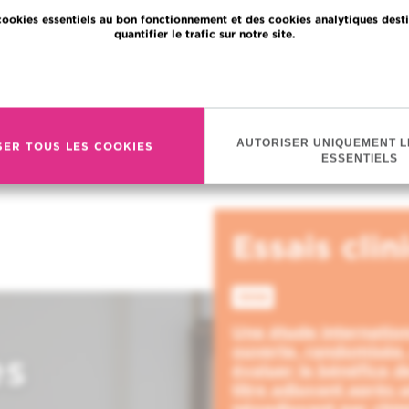
NER PENDANT LE TRAITEMENT
cookies essentiels au bon fonctionnement et des cookies analytiques desti
quantifier le trafic sur notre site.
ECOND AVIS
En savoir plus
CER...
AUTORISER UNIQUEMENT L
SER TOUS LES COOKIES
ESSENTIELS
Essais clin
3998
Une étude internation
ouverte, randomisée, 
es
évaluer le bénéfice d
titre adjuvant après 
néoadjuvant par chim