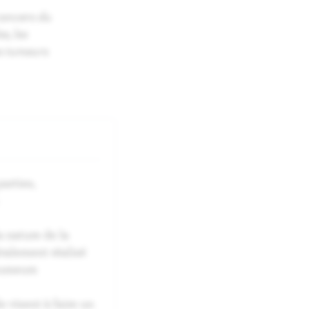
cancers du
s, les
s tumeurs
arties,
a nature de la
ralement réalisé
tumeurs
 visent à faire un