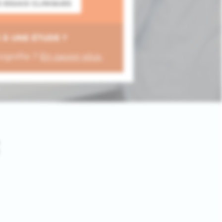
S ESSAIS CLINIQUES
 À UNE ÉTUDE ?
signifie ?
En savoir plus
.