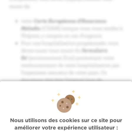
munir de:
votre
Carte Européenne d’Assurance
Maladie
(CEAM) lorsque vous vous rendez à
l’hôpital, y compris en cas d’urgence.
Pour une hospitalisation programmée, vous
devez aussi vous munir du
formulaire
S2
(anciennement E112) permettant votre
remboursement de cette hospitalisation par
l’organisme assureur de votre pays. Ce
document doit être l’original (pas de
photocopie !), dûment cacheté et signé.
Il doit mentionner :
les coordonnées de la personne
bénéficiaire,
la durée de prise en charge des
Nous utilisons des cookies sur ce site pour
prestations (dates d'entrée et de sortie
améliorer votre expérience utilisateur :
présumées)