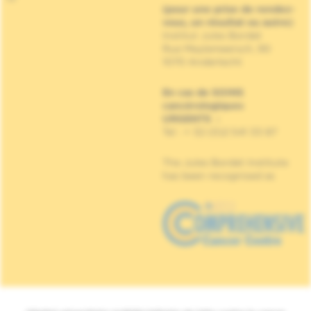
(pour une prise de rendez-
vous, un résultat ou autre)
Institut Jules Bordet
Rue Meylemeersch, 90
1070 Anderlecht
En cas de SOINS
cancérologiques
URGENTS
:
Tel : + 32 (0)2 541 33 87
The Jules Bordet Institute
has been recognised as