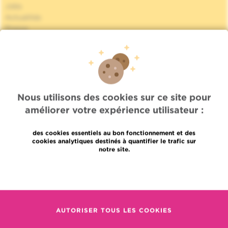
Jobs
Actualités
Presse
Accès professionnel
Trouver un médecin, un service
Association Jules Bordet asbl
Informations fournisseurs
Proud member of OECI
Partage des données médicales
Nous utilisons des cookies sur ce site pour
Politique de la vie privée
améliorer votre expérience utilisateur :
Politique de cookies
Transparence
des cookies essentiels au bon fonctionnement et des
Nos réseaux sociaux
cookies analytiques destinés à quantifier le trafic sur
notre site.
Brochures
Gender Equality Plan
En savoir plus
Plan du site
Languages
Contact
AUTORISER TOUS LES COOKIES
en
+32 (0)2 541 31 11
fr