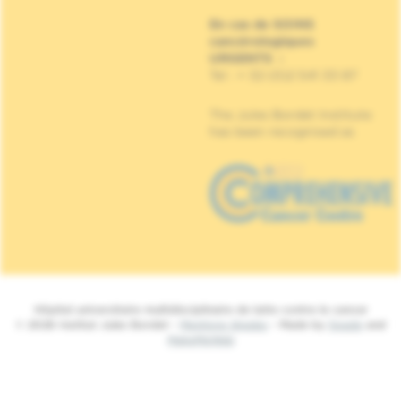
En cas de SOINS
cancérologiques
URGENTS
:
Tel : + 32 (0)2 541 33 87
The Jules Bordet Institute
has been recognised as
Hôpital universitaire multidisciplinaire de lutte contre le cancer
© 2026 Institut Jules Bordet -
Mentions légales
- Made by
Spade
and
MakeMeWeb