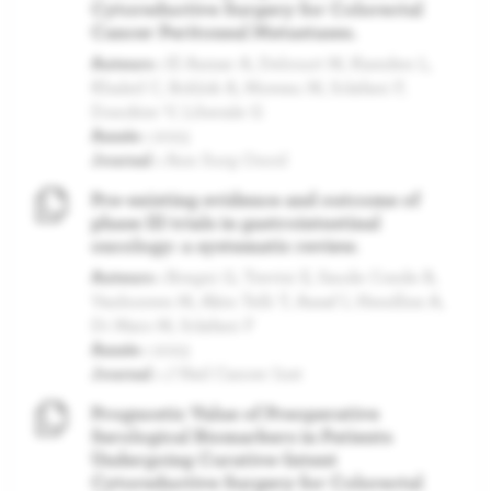
Cytoreductive Surgery for Colorectal
Cancer Peritoneal Metastases.
Auteurs :
El Asmar A, Delcourt M, Kamden L,
Khaled C, Bohlok A, Moreau M, Sclafani F,
Donckier V, Liberale G
Année :
2023
Journal :
Ann Surg Oncol
Pre-existing evidence and outcome of
phase III trials in gastrointestinal
oncology: a systematic review.
Auteurs :
Bregni G, Trevisi E, Saude Conde R,
Vanhooren M, Akin Telli T, Assaf I, Hendlisz A,
Di Maio M, Sclafani F
Année :
2023
Journal :
J Natl Cancer Inst
Prognostic Value of Preoperative
Serological Biomarkers in Patients
Undergoing Curative-Intent
Cytoreductive Surgery for Colorectal