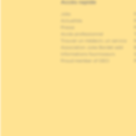
Accès rapide
Jobs
Actualités
P
Presse
P
Accès professionnel
Trouver un médecin, un service
Association Jules Bordet asbl
Informations fournisseurs
Proud member of OECI
P