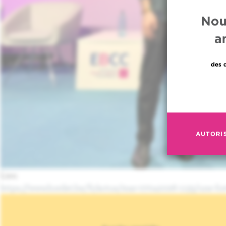
Nou
a
des 
AUTORI
Lien
https://www.bordet.be/fr/actus/mar-07042026-1135/une-fort