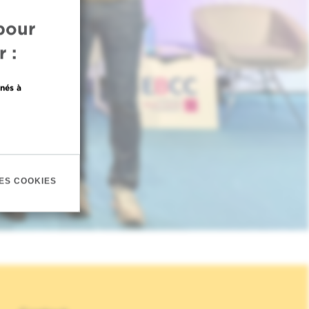
pour
 :
nés à
ES COOKIES