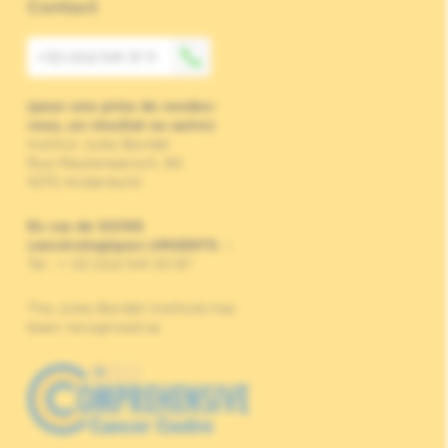
Contact
+32 (0)2 541 31 11
(pour une prise de rendez-
vous, un résultat ou autre)
Institut Jules Bordet
Rue Meylemeersch, 90
1070 Anderlecht
En cas de SOINS
cancérologiques URGENTS
:
Tel : + 32 (0)2 541 33 87
The Jules Bordet Institute has
been recognised as