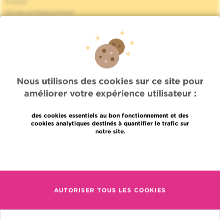
Presse
Accès professionnel
Trouver un médecin, un service
Association Jules Bordet asbl
Informations fournisseurs
Proud member of OECI
Partage des données médicales
Politique de la vie privée
Nous utilisons des cookies sur ce site pour
Politique de cookies
améliorer votre expérience utilisateur :
Transparence
Nos réseaux sociaux
des cookies essentiels au bon fonctionnement et des
Brochures
cookies analytiques destinés à quantifier le trafic sur
Gender Equality Plan
notre site.
Plan du site
En savoir plus
Languages
Contact
en
+32 (0)2 541 31 11
fr
AUTORISER TOUS LES COOKIES
nl
(pour une prise de rendez-
vous, un résultat ou autre)