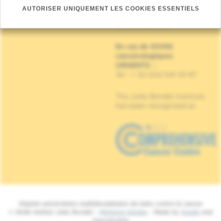
Institut Jules Bordet
AUTORISER UNIQUEMENT LES COOKIES ESSENTIELS
Rue Meylemeersch, 90
1070 Anderlecht
En cas de SOINS
cancérologiques
URGENTS
:
Tel : + 32 (0)2 541 33 87
The Jules Bordet Institute
has been recognised as
Hôpital universitaire multidisciplinaire de lutte contre le cancer
© 2026 Institut Jules Bordet -
Mentions légales
- Made by
Spade
and
MakeMeWeb