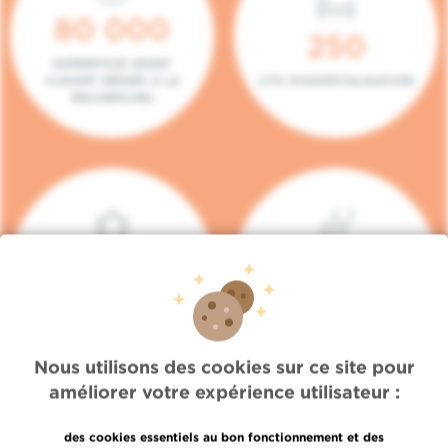
80 000
250
SUPERFICIE (DONT
5.000M² DÉDIÉS À LA
LITS D'HOSPITALISATION
RECHERCHE)
140
104
PLACES EN HÔPITAL DE
BOXES DE
JOUR
CONSULTATION
Nous utilisons des cookies sur ce site pour
améliorer votre expérience utilisateur :
des cookies essentiels au bon fonctionnement et des