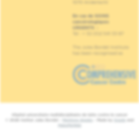
1070 Anderlecht
En cas de SOINS
cancérologiques
URGENTS
:
Tel : + 32 (0)2 541 33 87
The Jules Bordet Institute
has been recognised as
Hôpital universitaire multidisciplinaire de lutte contre le cancer
© 2026 Institut Jules Bordet -
Mentions légales
- Made by
Spade
and
MakeMeWeb