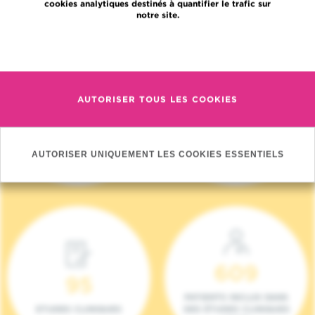
cookies analytiques destinés à quantifier le trafic sur
notre site.
En savoir plus
AUTORISER TOUS LES COOKIES
4 140
17
NOUVEAUX
ONCOTEAMS
PATIENTS (2023)
AUTORISER UNIQUEMENT LES COOKIES ESSENTIELS
609
95
PATIENTS INCLUS DANS
ETUDES CLINIQUES
DES ÉTUDES CLINIQUES