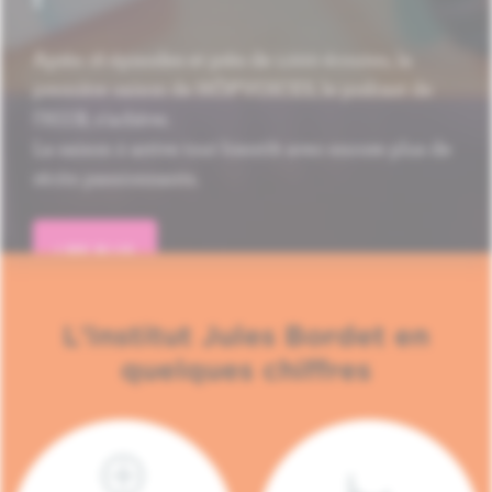
Après 16 épisodes et près de 1.000 écoutes, la
première saison de HÔP'VOICES, le podcast de
l'H.U.B, s'achève.
La saison 2 arrive tout bientôt avec encore plus de
récits passionnants.
LIRE PLUS
L'Institut Jules Bordet en
quelques chiffres