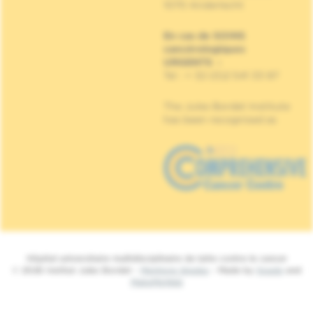
1070 Anderlecht
En cas de SOINS
cancérologiques
URGENTS
:
Tel : + 32 (0)2 541 33 87
The Jules Bordet Institute
has been recognised as
Hôpital universitaire multidisciplinaire de lutte contre le cancer
© 2026 Institut Jules Bordet -
Mentions légales
- Made by
Spade
and
MakeMeWeb