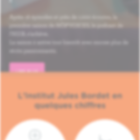
Après 16 épisodes et près de 1.000 écoutes, la
première saison de HÔP'VOICES, le podcast de
l'H.U.B, s'achève.
La saison 2 arrive tout bientôt avec encore plus de
récits passionnants.
LIRE PLUS
L'Institut Jules Bordet en
quelques chiffres