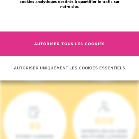
cookies analytiques destinés à quantifier le trafic sur
notre site.
En savoir plus
AUTORISER TOUS LES COOKIES
4 140
17
NOUVEAUX
ONCOTEAMS
PATIENTS (2023)
AUTORISER UNIQUEMENT LES COOKIES ESSENTIELS
609
95
PATIENTS INCLUS DANS
ETUDES CLINIQUES
DES ÉTUDES CLINIQUES