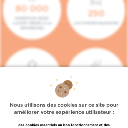
80 000
250
SUPERFICIE (DONT
5.000M² DÉDIÉS À LA
LITS D'HOSPITALISATION
RECHERCHE)
140
104
PLACES EN HÔPITAL DE
BOXES DE
JOUR
CONSULTATION
Nous utilisons des cookies sur ce site pour
améliorer votre expérience utilisateur :
des cookies essentiels au bon fonctionnement et des