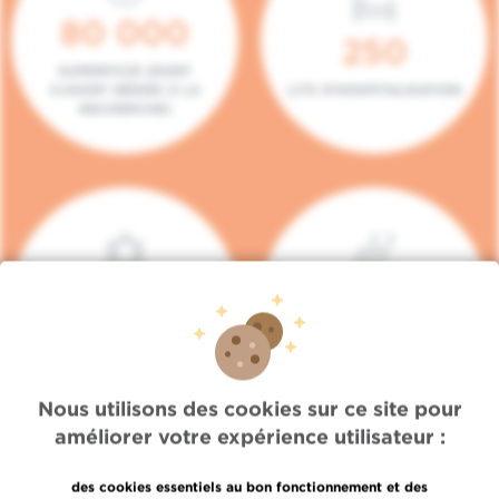
80 000
250
SUPERFICIE (DONT
5.000M² DÉDIÉS À LA
LITS D'HOSPITALISATION
RECHERCHE)
140
104
PLACES EN HÔPITAL DE
BOXES DE
JOUR
CONSULTATION
Nous utilisons des cookies sur ce site pour
améliorer votre expérience utilisateur :
des cookies essentiels au bon fonctionnement et des