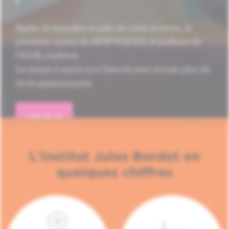
Après 16 épisodes et près de 1.000 écoutes, la
première saison de HÔP'VOICES, le podcast de
l'H.U.B, s'achève.
La saison 2 arrive tout bientôt avec encore plus de
récits passionnants.
LIRE PLUS
L'Institut Jules Bordet en
quelques chiffres