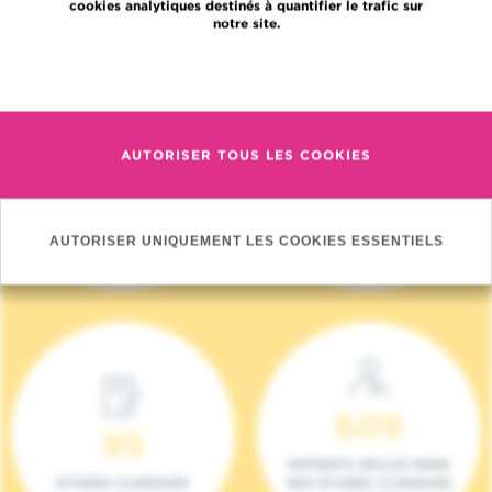
cookies analytiques destinés à quantifier le trafic sur
notre site.
En savoir plus
AUTORISER TOUS LES COOKIES
4 140
17
NOUVEAUX
ONCOTEAMS
PATIENTS (2023)
AUTORISER UNIQUEMENT LES COOKIES ESSENTIELS
609
95
PATIENTS INCLUS DANS
ETUDES CLINIQUES
DES ÉTUDES CLINIQUES