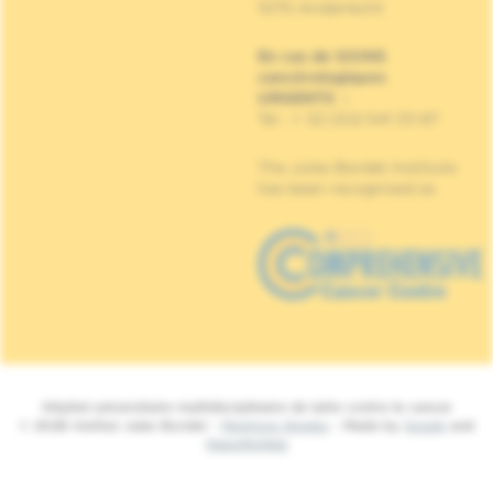
1070 Anderlecht
En cas de SOINS
cancérologiques
URGENTS
:
Tel : + 32 (0)2 541 33 87
The Jules Bordet Institute
has been recognised as
Hôpital universitaire multidisciplinaire de lutte contre le cancer
© 2026 Institut Jules Bordet -
Mentions légales
- Made by
Spade
and
MakeMeWeb