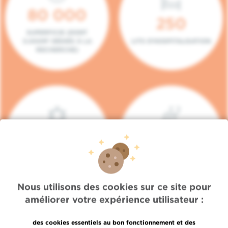
80 000
250
SUPERFICIE (DONT
5.000M² DÉDIÉS À LA
LITS D'HOSPITALISATION
RECHERCHE)
140
104
PLACES EN HÔPITAL DE
BOXES DE
JOUR
CONSULTATION
Nous utilisons des cookies sur ce site pour
améliorer votre expérience utilisateur :
des cookies essentiels au bon fonctionnement et des