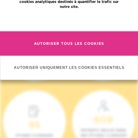
cookies analytiques destinés à quantifier le trafic sur
notre site.
En savoir plus
AUTORISER TOUS LES COOKIES
4 140
17
NOUVEAUX
ONCOTEAMS
PATIENTS (2023)
AUTORISER UNIQUEMENT LES COOKIES ESSENTIELS
609
95
PATIENTS INCLUS DANS
ETUDES CLINIQUES
DES ÉTUDES CLINIQUES