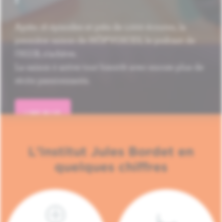
Après 16 épisodes et près de 1.000 écoutes, la
première saison de HÔP'VOICES, le podcast de
l'H.U.B, s'achève.
La saison 2 arrive tout bientôt avec encore plus de
récits passionnants.
LIRE PLUS
L'Institut Jules Bordet en
quelques chiffres