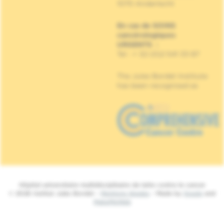
1070 Anderlecht
En cas de SOINS
cancérologiques
URGENTS
:
Tel : + 32 (0)2 541 33 87
The Jules Bordet Institute
has been recognised as
Hôpital universitaire multidisciplinaire de lutte contre le cancer
© 2026 Institut Jules Bordet -
Mentions légales
- Made by
Spade
and
MakeMeWeb