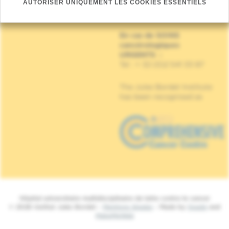
AUTORISER UNIQUEMENT LES COOKIES ESSENTIELS
Rue Meylemeersch, 90
1070 Anderlecht
En cas de SOINS
cancérologiques
URGENTS
:
Tel : + 32 (0)2 541 33 87
The Jules Bordet Institute
has been recognised as
Hôpital universitaire multidisciplinaire de lutte contre le cancer
© 2026 Institut Jules Bordet -
Mentions légales
- Made by
Spade
and
MakeMeWeb