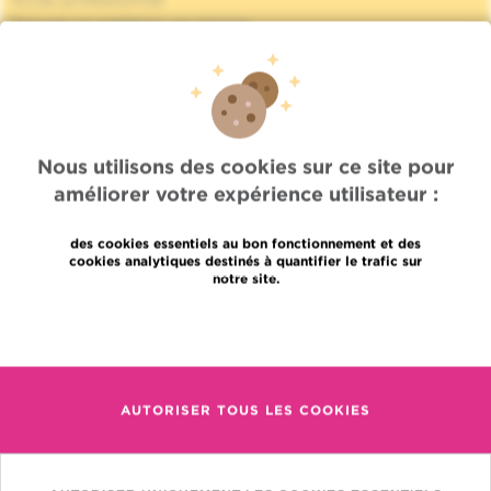
Accès professionnel
Trouver un médecin, un service
Association Jules Bordet asbl
Informations fournisseurs
Proud member of OECI
Partage des données médicales
Politique de la vie privée
Nous utilisons des cookies sur ce site pour
Politique de cookies
améliorer votre expérience utilisateur :
Transparence
Nos réseaux sociaux
Brochures
des cookies essentiels au bon fonctionnement et des
cookies analytiques destinés à quantifier le trafic sur
Gender Equality Plan
notre site.
Plan du site
Languages
Contact
En savoir plus
en
+32 (0)2 541 31 11
fr
AUTORISER TOUS LES COOKIES
nl
(pour une prise de rendez-
vous, un résultat ou autre)
Institut Jules Bordet