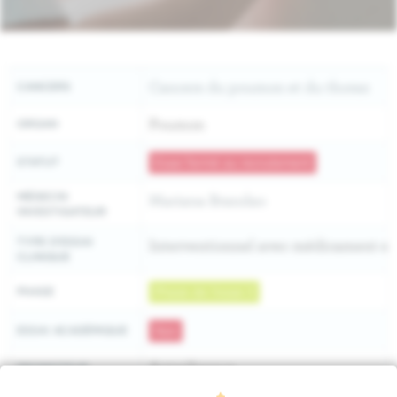
Cancers du poumon et du thorax
CANCERS
Poumon
ORGAN
STATUT
Essai fermé au recrutement
MÉDECIN
Mariana Brandao
INVESTIGATEUR
TYPE D'ESSAI
Interventionnel avec médicament e
CLINIQUE
PHASE
Phase de l'essai 3
ESSAI ACADÉMIQUE
Non
AstraZeneca
PROMOTEUR