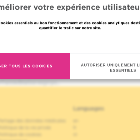
méliorer votre expérience utilisateur
cookies essentiels au bon fonctionnement et des cookies analytiques desti
quantifier le trafic sur notre site.
En savoir plus
AUTORISER UNIQUEMENT L
SER TOUS LES COOKIES
ESSENTIELS
l-accreditation-esgo-po…
Languages
Partage des données médicales
en
olitique de la vie privée
fr
olitique de cookies
nl