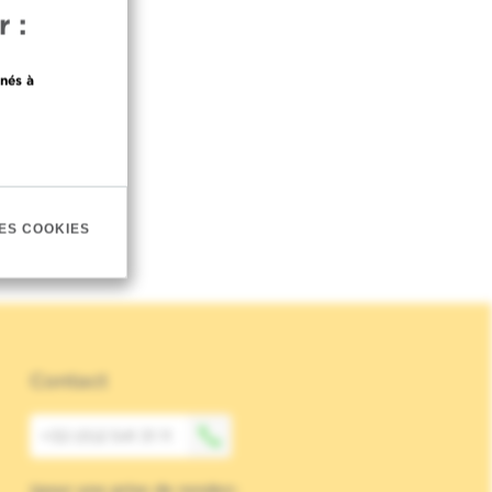
 :
nés à
ES COOKIES
Contact
+32 (0)2 541 31 11
(pour une prise de rendez-