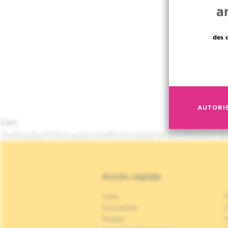
a
des 
AUTORI
Lien
/index.php/fr/actus/jeu-21082025-1305/renouvellement-de-
Accès rapide
Jobs
Actualités
P
Presse
P