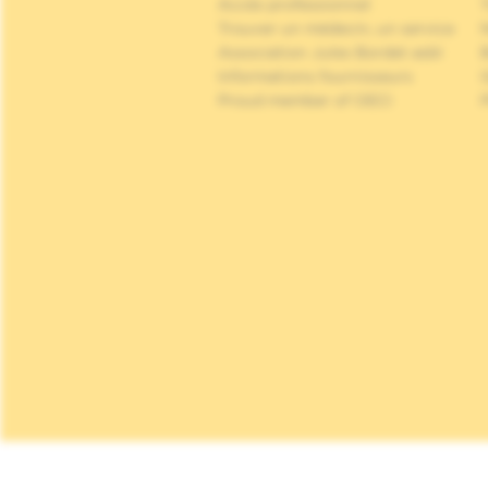
Accès professionnel
Trouver un médecin, un service
Association Jules Bordet asbl
Informations fournisseurs
Proud member of OECI
P