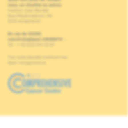
vous, un résultat ou autre)
Institut Jules Bordet
Rue Meylemeersch, 90
1070 Anderlecht
En cas de SOINS
cancérologiques URGENTS
:
Tel : + 32 (0)2 541 33 87
The Jules Bordet Institute has
been recognised as