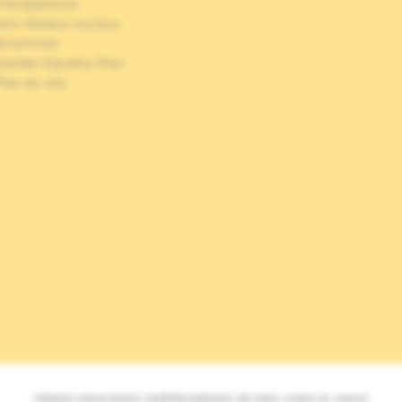
Transparence
Nos réseaux sociaux
Brochures
Gender Equality Plan
lan du site
Hôpital universitaire multidisciplinaire de lutte contre le cancer