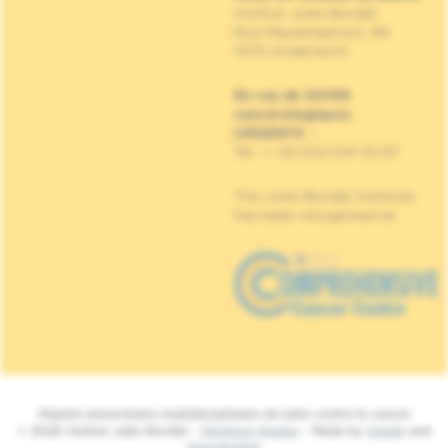
Institut Jules Bordet
Rue Meylemeersch, 90
1070 Anderlecht
En cas de SOINS
cancérologiques
URGENTS
:
Tel : + 32 (0)2 541 33 87
The Jules Bordet Institute
has been recognised as
Hôpital universitaire multidisciplinaire de lutte contre le cancer
© 2026 Institut Jules Bordet -
Mentions légales
- Made by
Spade
and
MakeMeWeb