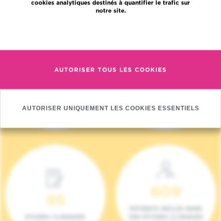
cookies analytiques destinés à quantifier le trafic sur
notre site.
En savoir plus
AUTORISER TOUS LES COOKIES
4 140
17
NOUVEAUX
ONCOTEAMS
PATIENTS (2023)
AUTORISER UNIQUEMENT LES COOKIES ESSENTIELS
609
95
PATIENTS INCLUS DANS
ETUDES CLINIQUES
DES ÉTUDES CLINIQUES