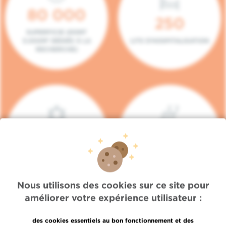
80 000
250
SUPERFICIE (DONT
5.000M² DÉDIÉS À LA
LITS D'HOSPITALISATION
RECHERCHE)
140
104
PLACES EN HÔPITAL DE
BOXES DE
JOUR
CONSULTATION
Nous utilisons des cookies sur ce site pour
améliorer votre expérience utilisateur :
des cookies essentiels au bon fonctionnement et des