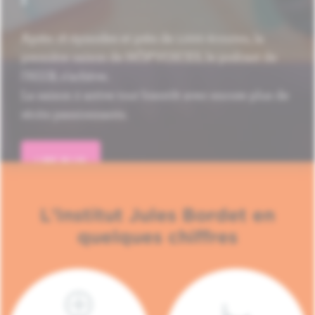
Après 16 épisodes et près de 1.000 écoutes, la
première saison de HÔP'VOICES, le podcast de
l'H.U.B, s'achève.
La saison 2 arrive tout bientôt avec encore plus de
récits passionnants.
LIRE PLUS
L'Institut Jules Bordet en
quelques chiffres