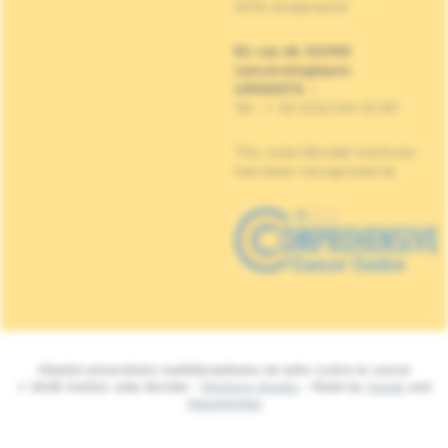
1070 Anderlecht
En cas de SOINS
cancérologiques
URGENTS
:
Tel : + 32 (0)2 541 33 87
The Jules Bordet Institute
has been recognised as
Hôpital universitaire multidisciplinaire de lutte contre le cancer
© 2026 Institut Jules Bordet -
Mentions légales
- Made by
Spade
and
MakeMeWeb