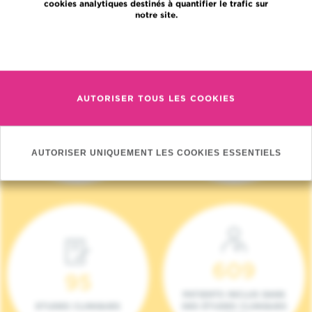
cookies analytiques destinés à quantifier le trafic sur
notre site.
En savoir plus
AUTORISER TOUS LES COOKIES
4 140
17
NOUVEAUX
ONCOTEAMS
PATIENTS (2023)
AUTORISER UNIQUEMENT LES COOKIES ESSENTIELS
609
95
PATIENTS INCLUS DANS
ETUDES CLINIQUES
DES ÉTUDES CLINIQUES