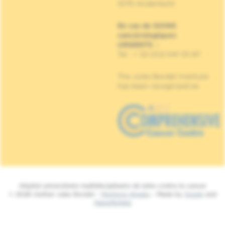
1070 Anderlecht
En cas de SOINS
cancérologiques
URGENTS
:
Tel : + 32 (0)2 541 33 87
The Jules Bordet Institute
has been recognised as
Hôpital universitaire multidisciplinaire de lutte contre le cancer
© 2026 Institut Jules Bordet -
Mentions légales
- Made by
Spade
and
MakeMeWeb