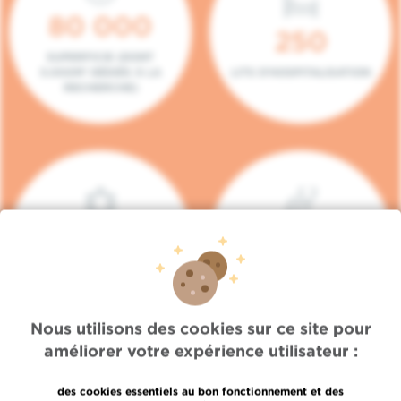
80 000
250
SUPERFICIE (DONT
5.000M² DÉDIÉS À LA
LITS D'HOSPITALISATION
RECHERCHE)
140
104
PLACES EN HÔPITAL DE
BOXES DE
JOUR
CONSULTATION
Nous utilisons des cookies sur ce site pour
améliorer votre expérience utilisateur :
des cookies essentiels au bon fonctionnement et des