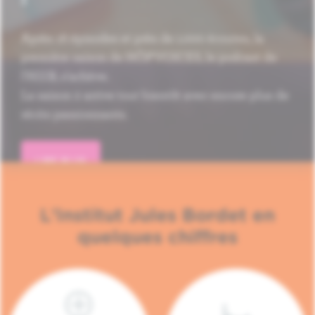
Après 16 épisodes et près de 1.000 écoutes, la
première saison de HÔP'VOICES, le podcast de
l'H.U.B, s'achève.
La saison 2 arrive tout bientôt avec encore plus de
récits passionnants.
LIRE PLUS
L'Institut Jules Bordet en
quelques chiffres