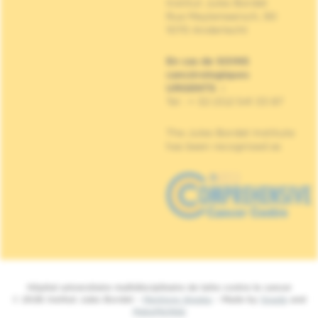
Institut Jules Bordet
Rue Meylemeersch, 90
1070 Anderlecht
En cas de SOINS
cancérologiques
URGENTS
:
Tel : + 32 (0)2 541 33 87
The Jules Bordet Institute
has been recognised as
Hôpital universitaire multidisciplinaire de lutte contre le cancer
© 2026 Institut Jules Bordet -
Mentions légales
- Made by
Spade
and
MakeMeWeb