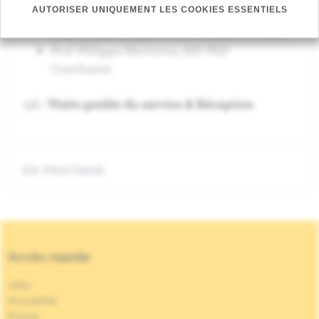
AUTORISER UNIQUEMENT LES COOKIES ESSENTIELS
Gulyban MPE PhD
La prochaine étape : l’IRM en Radiothérapie
Prof. Philippe Martinive, MD PhD
Conclusion
19h :
Visite guidée du service & Réception
EN PRATIQUE
Accès rapide
Jobs
Actualités
Presse