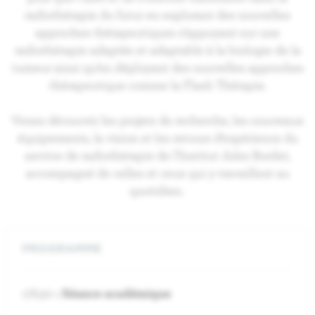
radiothérapie du futur en explorant des nouvelles
approches thérapeutiques s’appuyant sur une
radiothérapie adaptée et adaptable à la biologie de la
tumeur ainsi qu’en déployant des nouvelles approches
thérapeutique comme la Flash Thérapie.
Venez découvrir les projets de recherche, les nouveaux
équipements, la vision et les retours d’expérience du
service de radiothérapie de l’Institut Jules Bordet,
accompagné de celles et ceux qui y travaillent au
quotidien.
PROGRAMME
17h30
: S
éance
académique