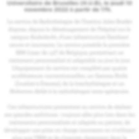
Universitaire de Bruxelles (H.U.B), le jeudi 10
novembre 2022 à partir de 17h.
Le service de Radiothérapie de l’Institut Jules Bordet
dispose, depuis le déménagement de l’h
ôpital
sur le
campus Anderlecht, d’une infrastructure flambant
neuve et innovante. Le service possède la première
IRM-Linac de 1,5T de Belgique, permettant un
traitement personnalisé et adaptable au jour le jour.
L’équipement du service est complété par quatre
accélérateurs conventionnelles, un Gamma Knife
(localisé à Erasme), de la brachythérapie et un
Mobetron dédié à la radiothérapie intra-opératoire.
Ces infrastructures permettent au service de réaliser
ses grandes ambitions : toujours aller plus loin dans les
traitements personnalisés et adaptés au patient, de
développer une prise en charge innovante en n’utilisant
plus que l’IRM et de s’inscrire clairement dans la