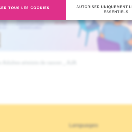
AUTORISER UNIQUEMENT L
SER TOUS LES COOKIES
ESSENTIELS
 Adultes atteints de cancer _ AJA
Languages