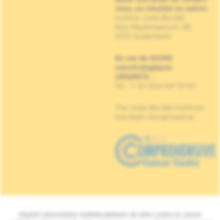
vous, un résultat ou autre)
Institut Jules Bordet
Rue Meylemeersch, 90
1070 Anderlecht
En cas de SOINS
cancérologiques
URGENTS
:
Tel : + 32 (0)2 541 33 87
The Jules Bordet Institute
has been recognised as
Hôpital universitaire multidisciplinaire de lutte contre le cancer