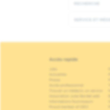
RECHERCHE
SERVICE ET MÉD
Accès rapide
Jobs
Actualités
P
Presse
P
Accès professionnel
Trouver un médecin, un service
Association Jules Bordet asbl
Informations fournisseurs
Proud member of OECI
P