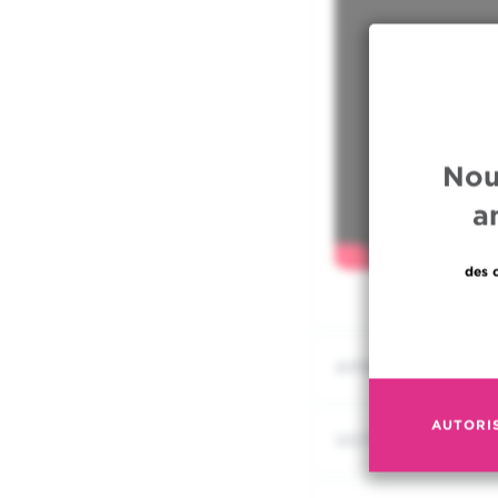
Nou
a
des 
APRÈS UN CANC
AUTORI
VOTRE PRISE EN