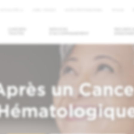
ACTUALITÉS
JOBS / STAGES
ACCÈS PROFESSIONNEL
MYHUB
u
CANCERS
SERVICES
RECHERCH
TRAITÉS
D'ACCOMPAGNEMENT
ENSEIGNE
DRE/ANNULER
DEMANDER UN
TROUVER U
ENDEZ-VOUS
SECOND AVIS
MÉDECIN / U
SERVICE
Après un Cance
Hématologiqu