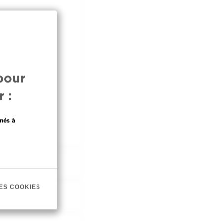
pour
 :
nés à
ES COOKIES