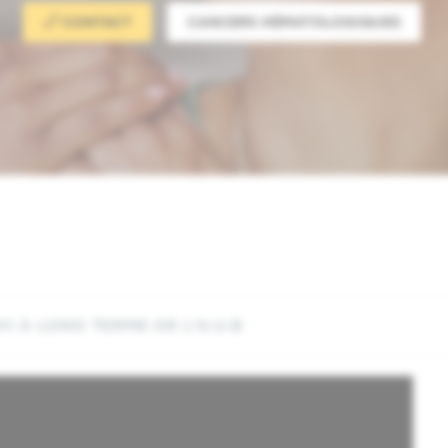
CONTACT
CANCERS HÉMATOLOGIQUES
VI À LONG TERME DE L’H.U.B