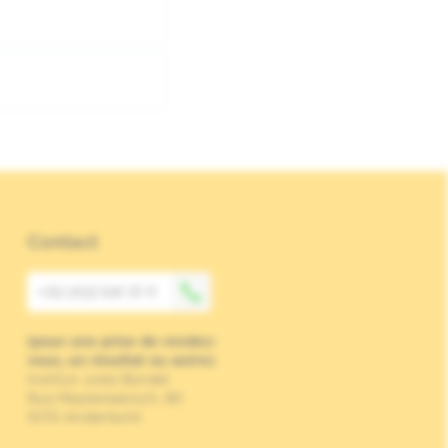
Contact
+32 (0)2 541 31 11
(pour une prise de rendez-
vous, un résultat ou autre)
Institut Jules Bordet
Rue Meylemeersch, 90
1070 Anderlecht