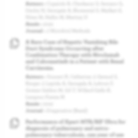
Auteurs :
Cupaiolo R, Cherkaoui S, Serrano G,
Dauby N, Georgala A, Blumental S, Maillart E,
Hites M, Hallin M, Martiny D
Année :
2022
Journal :
J Microbiol Methods
A Rare Case of Hepatic Vanishing Bile
Duct Syndrome Occurring after
Combination Therapy with Nivolumab
and Cabozantinib in a Patient with Renal
Carcinoma.
Auteurs :
Gourari K, Catherine J, Garaud S,
Kerger J, Lepida A, Georgala A, Lebrun F,
Gomez Galdon M, Gil T, Willard-Gallo K,
Langouo Fontsa M
Année :
2022
Journal :
Diagnostics (Basel)
Performance of Xpert MTB/RIF Ultra for
diagnosis of pulmonary and extra-
pulmonary tuberculosis, one year of use