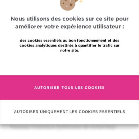
L'équipe
Nous utilisons des cookies sur ce site pour
améliorer votre expérience utilisateur :
des cookies essentiels au bon fonctionnement et des
COMPOSITION
cookies analytiques destinés à quantifier le trafic sur
notre site.
En savoir plus
Chef de clinique
Dr
Aspasia Georgala
(Secrétaire : Nathalie Cardinal)
AUTORISER TOUS LES COOKIES
Chef de clinique adjointe
Dr
Angela Loizidou
AUTORISER UNIQUEMENT LES COOKIES ESSENTIELS
Equipe
Vanessa Coubeaux (infirmière de recherche)