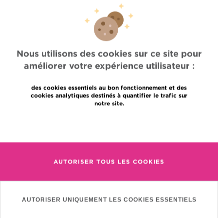
https://clinicaltrials.gov/ct2/show
CLINICALTRIALS.GOV
CRITÈRE(S)
Métastatique/ Biopsie obligatoire
D'INCLUSION
Nous utilisons des cookies sur ce site pour
04/09/2025
MISE À JOUR
améliorer votre expérience utilisateur :
des cookies essentiels au bon fonctionnement et des
cookies analytiques destinés à quantifier le trafic sur
notre site.
En savoir plus
Accès rapide
Jobs
Actualités
AUTORISER TOUS LES COOKIES
Presse
Accès professionnel
Trouver un médecin, un service
Association Jules Bordet asbl
AUTORISER UNIQUEMENT LES COOKIES ESSENTIELS
Informations fournisseurs