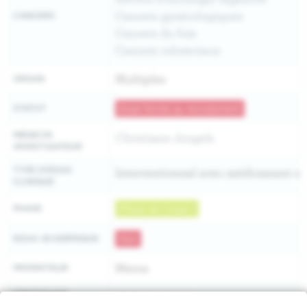
Cancers gynécologiques
CANCERS
Cancers du foie
Cancers colorectaux
Multiples
ORGAN
STATUT
Essai fermé au recrutement
MÉDECIN
Christiane Jungels
INVESTIGATEUR
TYPE D'ESSAI
Interventionnel avec médicament e
CLINIQUE
PHASE
Phase de l'essai 1
ESSAI ACADÉMIQUE
Non
Merus
PROMOTEUR
IDENTIFIANT
2017-004745-24
EUDRACT