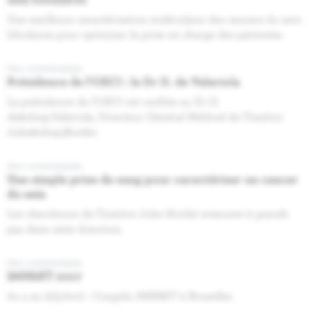
Une meilleure caractérisation moléculaire des cancers du sein
lobulaires pour optimiser la prise en charge des patientes.
Nos communiqués
Présidence de l’OECI : le Dr D. de Valeriola
La présidence de l’OECI est confiée au Dr D.
de&nbsp;Valeriola, Directeur Général Médical de l’Institut
Jules&nbsp;Bordet.
Nos communiqués
Une simple prise de sang pour caractériser un cancer
du sein
Les chercheurs de l’Institut Jules Bordet avancent à grands
pas dans cette direction.
Nos communiqués
IMPAKT 2017
du 4 au 6/5/2017 : Congrès IMPAKT à Bruxelles