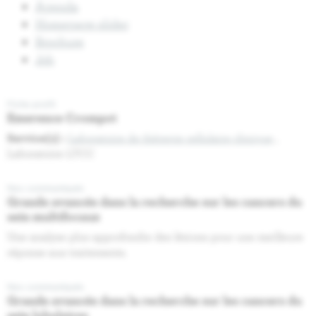
Agenda
Homepage slider
Brochure
Job
Fiche profil
Emerence Crompot
Service(s) :
Laboratoire de thérapie cellulaire clinique
,
Laboratoire LTCC
Nos communiqués
Grande avancée dans la recherche sur les cancers du
sein multifocaux
Une analyse plus approfondie des lésions pour une meilleure
réponse aux traitements.
Nos communiqués
Grande avancée dans la recherche sur les cancers du
sein lobulaires