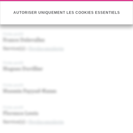
Fiche profil
Cindy Borghraef
AUTORISER UNIQUEMENT LES COOKIES ESSENTIELS
Service(s) :
Psycho-oncologie
Fiche profil
France Delevallez
Service(s) :
Psycho-oncologie
Fiche profil
Hugues Duvillier
Fiche profil
Hussein Fayyad-Kazan
Fiche profil
Florence Lewis
Service(s) :
Psycho-oncologie