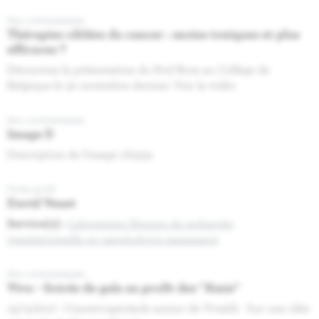
Nos communiqués
Thérapies ciblées du cancer : moins toxiques et plus
efficaces ?
Découvrez la présentation du Prof Bron au Collège de
Belgique le 30 novembre dernier: Voir la vidéo
Nos communiqués
Image D
Description de l'image id1559
Fiche profil
David Venet
Service(s) :
Laboratoire Heuson de recherche
translationnelle en cancérologie mammaire
Nos communiqués
Viva - Soirée de gala au profit des "Amis"
13/11/2017 : Concert-spectacle autour de Vivaldi - Sur une idée