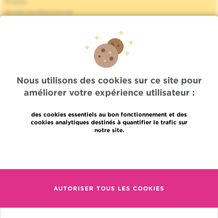
Presse
Accès professionnel
Trouver un médecin, un service
Association Jules Bordet asbl
Informations fournisseurs
Proud member of OECI
Partage des données médicales
Politique de la vie privée
Nous utilisons des cookies sur ce site pour
Politique de cookies
améliorer votre expérience utilisateur :
Transparence
Nos réseaux sociaux
des cookies essentiels au bon fonctionnement et des
Brochures
cookies analytiques destinés à quantifier le trafic sur
Gender Equality Plan
notre site.
Plan du site
En savoir plus
Languages
Contact
en
+32 (0)2 541 31 11
fr
AUTORISER TOUS LES COOKIES
nl
(pour une prise de rendez-
vous, un résultat ou autre)