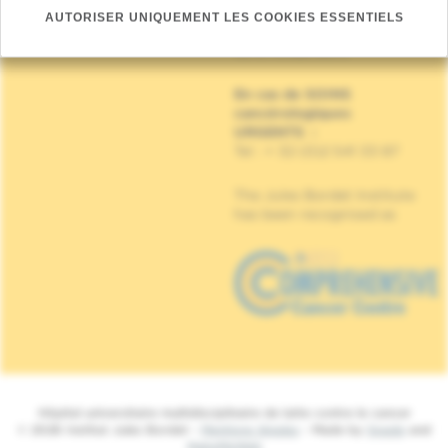
Institut Jules Bordet
AUTORISER UNIQUEMENT LES COOKIES ESSENTIELS
Rue Meylemeersch, 90
1070 Anderlecht
En cas de SOINS
cancérologiques
URGENTS
:
Tel : + 32 (0)2 541 33 87
The Jules Bordet Institute
has been recognised as
Hôpital universitaire multidisciplinaire de lutte contre le cancer
© 2026 Institut Jules Bordet -
Mentions légales
- Made by
Spade
and
MakeMeWeb