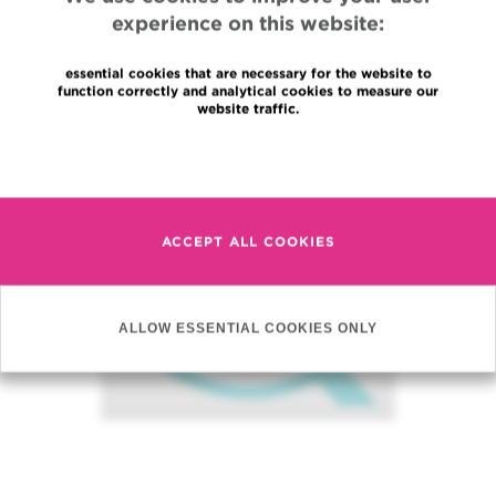
experience on this website:
Cliquez ici pour le programme complet
essential cookies that are necessary for the website to
function correctly and analytical cookies to measure our
website traffic.
Read more
ACCEPT ALL COOKIES
ALLOW ESSENTIAL COOKIES ONLY