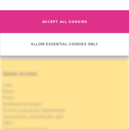
Relation
Research
ACCEPT ALL COOKIES
Hematology
ALLOW ESSENTIAL COOKIES ONLY
Quick Access
Jobs
News
Press
Professional access
To find a physician, department
Association Jules Bordet, asbl
OECI