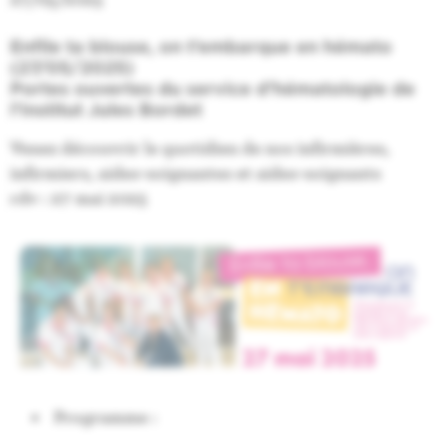
Enfile ta blouse, on t’embarque en hémato
(27/05/2025)
Portes ouvertes du service d’hématologie de
l’Institut Jules Bordet
Venez découvrir le quotidien de nos infirmières,
infirmiers, aides-soignantes et aides-soignants
rdv : 27 mai 2025
Programme :