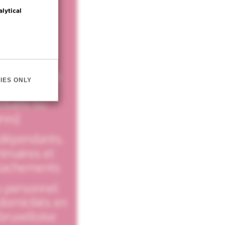
alytical
IES ONLY