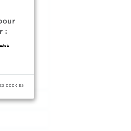
pour
 :
nés à
ES COOKIES