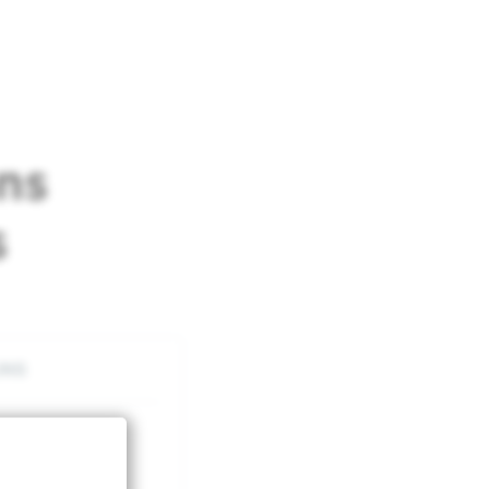
ns
s
INS