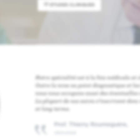
ETUDES CLINIQUES
Notre spécialité est à la fois médicale et 
Outre la mise au point diagnostique et le
nous nous occupons aussi des éventuelles
La plupart de nos suivis s’inscrivent don
et long terme.
Prof. Thierry Roumeguère,
UROLOGUE