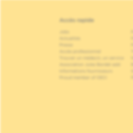
Accès rapide
Jobs
Actualités
P
Presse
P
Accès professionnel
Trouver un médecin, un service
Association Jules Bordet asbl
Informations fournisseurs
Proud member of OECI
P