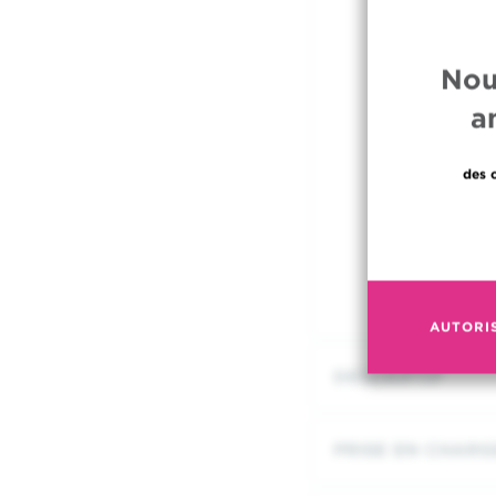
Nou
a
des 
AUTORI
DESCRIPTIF
PRISE EN CHARG