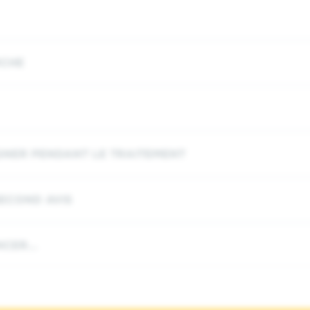
RCHE
NER PENDANT LE TRAITEMENT
ECOND AVIS
CER...