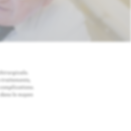
chirurgicale.
s traitements,
 complications.
c dans le moyen