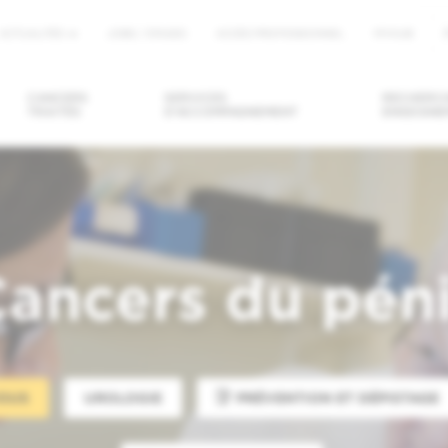
ACTUALITÉS
JOBS / STAGES
ACCÈS PROFESSIONNEL
MYHUB
u
CANCERS
SERVICES
RECHERCH
TRAITÉS
D'ACCOMPAGNEMENT
ENSEIGNE
DRE/ANNULER
DEMANDER UN
TROUVER U
ENDEZ-VOUS
SECOND AVIS
MÉDECIN / U
SERVICE
ancers du pén
OUS
UROLOGIE
PRÉVENTION ET DÉPISTAGE