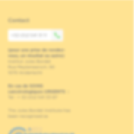
Contact
+32 (0)2 541 31 11
(pour une prise de rendez-
vous, un résultat ou autre)
Institut Jules Bordet
Rue Meylemeersch, 90
1070 Anderlecht
En cas de SOINS
cancérologiques URGENTS
:
Tel : + 32 (0)2 541 33 87
The Jules Bordet Institute has
been recognised as