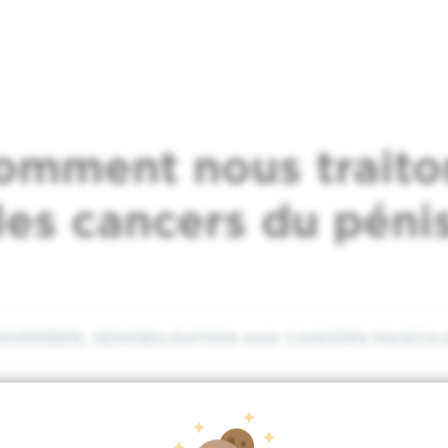
omment nous traito
les cancers du péni
VEMBER, SENSIBILISATION AUX CANCERS MASCUL